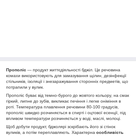
Прополіс
— продукт життєдіяльності бджіл. Це речовина
комахи використовують для замазування щілин, дезінфекції
стільників, ізоляції і знезаражування сторонніх предметів, що
потрапили у вулик.
Прополіс буває від темно-бурого до жовтого кольору, на смак
гіркий, липне до зубів, викликає печіння і легке оніміння в
роті. Температура плавлення речовини 80-100 градусів,
прополіс швидко розчиняється в спирті і оцтової есенції, під
впливом температури розчиняється у воді, маслі, молоці.
Щоб добути продукт, бджолярі зскрібають його зі стінок
вуликів, а потім переплавляють. Характерна
особливість