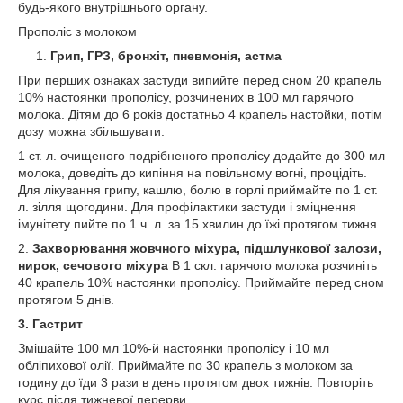
будь-якого внутрішнього органу.
Прополіс з молоком
Грип, ГРЗ, бронхіт, пневмонія, астма
При перших ознаках застуди випийте перед сном 20 крапель
10% настоянки прополісу, розчинених в 100 мл гарячого
молока. Дітям до 6 років достатньо 4 крапель настойки, потім
дозу можна збільшувати.
1 ст. л. очищеного подрібненого прополісу додайте до 300 мл
молока, доведіть до кипіння на повільному вогні, процідіть.
Для лікування грипу, кашлю, болю в горлі приймайте по 1 ст.
л. зілля щогодини. Для профілактики застуди і зміцнення
імунітету пийте по 1 ч. л. за 15 хвилин до їжі протягом тижня.
2.
Захворювання жовчного міхура, підшлункової залози,
нирок, сечового міхура
В 1 скл. гарячого молока розчиніть
40 крапель 10% настоянки прополісу. Приймайте перед сном
протягом 5 днів.
3. Гастрит
Змішайте 100 мл 10%-й настоянки прополісу і 10 мл
обліпихової олії. Приймайте по 30 крапель з молоком за
годину до їди 3 рази в день протягом двох тижнів. Повторіть
курс після тижневої перерви.