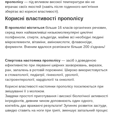
прополісу
— під впливом високої температури він не
втрачає своїх якостей (навіть після годинного кип'ятіння
зберігає всі корисні властивості).
Корисні властивості прополісу
В прополісі міститься
більше 16 класів органічних речовин,
серед яких найважливіші низькомолекулярні циклічні
поліфеноли, спирти, альдегіди, майже всі необхідні людині
мікроелементи, вітаміни, амінокислоти, флавоноїди,
ферменти. Вченим вдалося розпізнати більше 200 з'єднань!
Спиртова настоянка прополісу
— засіб з доведеною
ефективністю при лікуванні шкірних захворювань, виразок,
ран, запалень в ротовій порожнині. Широко використовується
в стоматології, педіатрії, гінекології, урології,
гастроентерології, кардіології та онкології.
Корисні властивості настоянки прополісу посилюються при
змішуванні її з молоком.
Завдяки простоті приготування і високої біологічної активності
інгредієнтів, дивним чином доповнюють один одного,
коктейль дає вражаючі результати! Зупиняє розвиток застуди,
швидко ставить на ноги при грипі, зменшує запальний процес