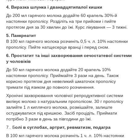
4. Виразка шлунка і дванадцятипалої кишки
До 200 мл гарячого молока додайте 60 крапель 30%-й
настоянки прополісу. Розділіть на три прийоми і пийте
протягом дня за 30 хвилин до їжі. Курс лікування — 3 тижні.
5. Панкреатит
В 100 мл гарячого молока розчиніть 0,5 ч. л. 10% настоянки
прополісу. Пийте натщесерце вранці і перед сном.
6. Простатит та інші захворювання сечостатевої системи
у чоловіків
До 50 мл гарячого молока додайте 20 крапель 10%
настоянки прополісу. Приймайте 3 рази на день. Також
корисно протягом дня невеликий шматочок прополісу
тримати під язиком до повного розчинення.
Хронічні захворювання чоловічої репродуктивної системи
вилікує молоко з натуральним прополісом. 30 г прополісу
залийте 1 л киплячого молока, розмішайте, залиште
остуджуватися під кришкою. Засіб процідіть. Приймати
потрібно 3 рази в день за півгодини до їжі.
7.. Б
олі в суглобах, артрит, ревматизм, подагра
В 100 мл гарячого молока розчиніть 1 ч. л. 10% настоянки