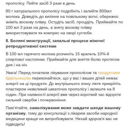
прополісу. Пийте засіб 3 рази в день.
80 г натурального прополісу подрібніть і залийте 800мл
молока. Доведіть до кипіння на повільному вогні, обережно
зніміть воскову плівку. Остудіть засіб, процідіть. Приймайте по
100 мл 3 рази на день, а зняту воскову плівку
використовувати як компрес на хворі суглоби.
8. Болючі менструації, запальні процеси жіночої
репродуктивної системи
В 100 мл гарячого молока розчиніть 15 крапель 10%-й
спиртової настоянки. Приймайте для зняття болю протягом
дня і на ніч.
Увага! Перед початком лікування прополісом та
продуктами
бджільництва
переконайтеся, що у вас і ваших дітей немає
алергії на ці продукти. До внутрішнього згину ліктя прикріпіть
пластиром невеликий шматочок прополісу і залиште на 8
годин. При наявності алергії вже через короткий час відчуєте
сильний свербіж і почервоніння.
Пам'ятайте,
самолікування може завдати шкоди вашому
організму
, тому до консультації з лікарем засоби народної
медицини краще не випробовувати. Нехай здоров'я вас не
підводить!