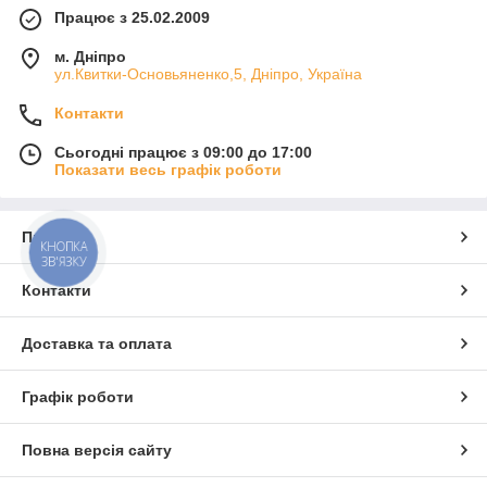
Працює з 25.02.2009
додатково провести самостійно засів тих медоносів, період
цвітіння яких буде чергуватися.
м. Дніпро
Складати свій календар медоносну конвеєра потрібно для
ул.Квитки-Основьяненко,5, Дніпро, Україна
кожної місцевості окремо. Адже слід виходити з кліматичних і
погодних умов. Вибирати для вирощування необхідно
Контакти
найактивніші нектароносители, ті, які добре будуть рости на
конкретній ділянці.
Сьогодні працює з 09:00 до 17:00
Показати весь графік роботи
Про нас
КНОПКА
ЗВ'ЯЗКУ
Контакти
Доставка та оплата
Графік роботи
Повна версія сайту