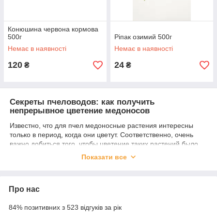
Конюшина червона кормова
500г
Ріпак озимий 500г
Немає в наявності
Немає в наявності
120
24
₴
₴
Секреты пчеловодов: как получить
непрерывное цветение медоносов
Известно, что для пчел медоносные растения интересны
только в период, когда они цветут. Соответственно, очень
важно добиться того, чтобы цветение таких растений было
непрерывным.
Показати все
Опытные пчеловоды рекомендуют для этого в первую
очередь осмотреть, какие дикорастущие растения уже есть
на участке и в ближайших окрестностях (пчелы за медом
Про нас
могут летать довольно далеко), а также узнать в какие
периоды они зацветают.
84% позитивних з 523 відгуків за рік
Відштовхуючись від отриманої інформації, можна буде