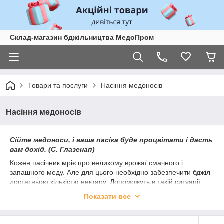
Склад-магазин бджільництва МедоПром
Товари та послуги
Насіння медоносів
Насіння медоносів
Сійте медоноси, і ваша пасіка буде процвітати і дасть
вам дохід.
(С. Глазенап)
Кожен пасічник мріє про великому врожаї смачного і
запашного меду. Але для цього необхідно забезпечити бджіл
достатньою кількістю нектару. Допоможуть в такій ситуації
медоносні рослини. Це особлива група рослин, які здатні
Показати все
виробляти підвищену кількість нектару і пилку.