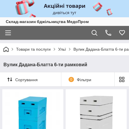
Склад-магазин бджільництва МедоПром
Товари та послуги
Ульї
Вулик Дадана-Блатта 6-ти р
Вулик Дадана-Блатта 6-ти рамковий
Сортування
0
Фільтри