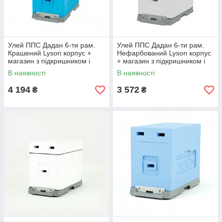
Улей ППС Дадан 6-ти рам.
Улей ППС Дадан 6-ти рам.
Крашений Lyson корпус +
Нефарбований Lyson корпус
магазин з підкришником і
+ магазин з підкришником і
пластмасовим дном
пластиковим дном
В наявності
В наявності
пофарбований
4 194
3 572
₴
₴