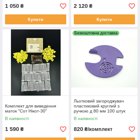
1 050
2 120
₴
₴
Купити
Купити
Безкоштовна доставка
Льотковий загороджувач
Комплект для виведення
пластиковий круглий з
маток "Сот Нікот-30"
ручкою д 80 мм 100 штук
Безкоштовна доставка
В наявності
В наявності
1 590
820
₴
₴/комплект