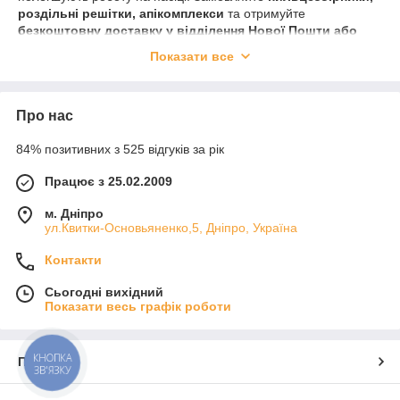
роздільні решітки, апікомплекси
та отримуйте
безкоштовну доставку у відділення Нової Пошти або
Укрпошти
.
Показати все
📌
Умови:
Безкоштовна доставка діє
тільки на товари з цієї
категорії
Про нас
Доставка здійснюється лише у відділення
84% позитивних з 525 відгуків за рік
поштових служб
Інші товари — на загальних умовах
Працює з 25.02.2009
🔹 У категорії:
м. Дніпро
Пильцезбірники
для збору квіткового пилку без
ул.Квитки-Основьяненко,5, Дніпро, Україна
шкоди для бджіл
Контакти
Роздільні решітки
— для контролю розміщення
розплоду і матки
Сьогодні вихідний
Показати весь графік роботи
Апікомплекси
— готові рішення для комплексного
догляду за бджолами
✔️ Перевірена якість
КНОПКА
Про нас
✔️ Швидка відправка
ЗВ'ЯЗКУ
✔️ Чесна ціна від виробника