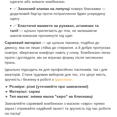
одягати або знімати комбінезон.
✅
Захисний клапан на липучці
поверх блискавки —
додатковий бар'єр проти потрапляння бджіл усередину
одягу.
✅
Еластичні манжети на рукавах, штанинах та
талії
— щільно прилягають до тіла, не залишаючи
шансів комахам проникнути під одяг.
Саржевий матеріал
— це щільна тканина, подібна до
джинсу, яка не лише стійка до стирання, а й добре пропускає
повітря, зберігаючи комфорт навіть у спеку. Комбінезон легко
прати і доглядати, він не втрачає форму після численних
прань.
Ідеально підходить як для професійних пасічників, так і для
аматорів. Стане чудовим вибором для тих, хто цінує якість,
зручність і безпеку в роботі з
бджолами
.
🔸
Розміри: різні (уточнюйте при замовленні)
🔸
Матеріал: саржа
🔸
Тип маски: знімна маска "євро" на блискавці
Замовляйте саржевий комбінезон з маскою «євро» прямо
зараз і отримайте надійний захист та зручність під час роботи
на пасіці!