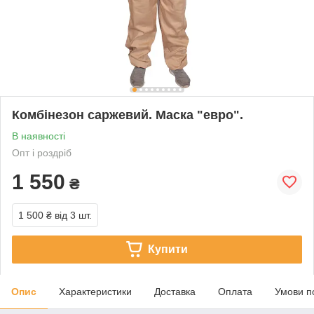
Комбінезон саржевий. Маска "евро".
В наявності
Опт і роздріб
1 550
₴
1 500 ₴
від 3 шт.
Купити
Опис
Характеристики
Доставка
Оплата
Умови п