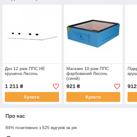
Дах 12 рам ППС НЕ
Магазин 10 рам ППС
Підк
крушена Лесонь
фарбований Лисонь
круш
(синій)
1 211
921
912
₴
₴
Купити
Купити
Про нас
84% позитивних з 525 відгуків за рік