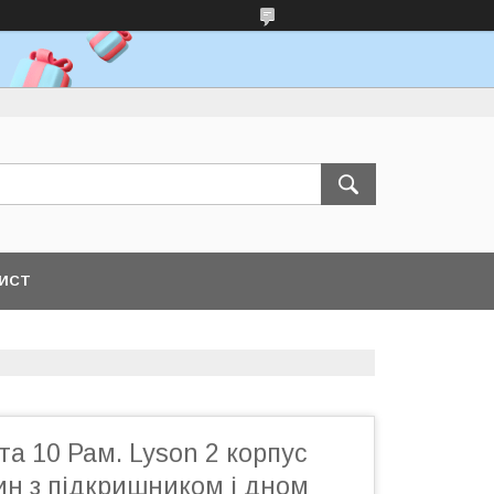
ЛИСТ
а 10 Рам. Lyson 2 корпус
ин з підкришником і дном