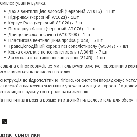
омплектування вулика:
Дах з вентиляцією високий (червоний W1015) - 1 шт
Підкривач (червоний W1021) - 1шт
Корпус Рута (червоний W1020) - 2 шт
Пол корпус Апіпол (червоний W1076) - 1 шт
Днище висока гігієнічна (W102200) - 1 шт
Пластикова вентиляційна пробка (3048) - 6 шт
Трапецієподібний корок з пенсополістиролу (W3047) - 7 шт
Корка округла з пенсополістиролу (W3046) - 7 шт
Заглухка з пластиковою защелкою (3145) - 1 шт
овщина стінок корпусів 35 мм. Роль ручки виконує порожнини в корпу
иготовляється пластмаса і потолка.
онструкція пенідрополітичної гігієнської системи впорядковує метал
еталевої сітки можна зменшити ураження кліщем варроа. За допом
ентиляцію в вулику і контролювати зимівлю.
а гігієнічні дні можна розмістити доний пилцеловитель для збору п
арактеристики