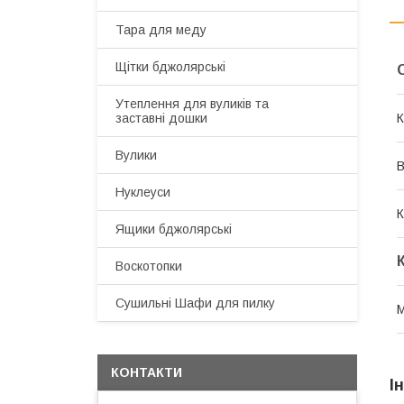
Тара для меду
Щітки бджолярські
Утеплення для вуликів та
заставні дошки
К
Вулики
В
Нуклеуси
К
Ящики бджолярські
Воскотопки
Сушильні Шафи для пилку
М
КОНТАКТИ
І