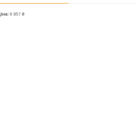
іна:
6 857 ₴