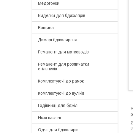
Медогонки
Виделки для бджолярів
Вощина
Димарі бджолярські
Реманент для матководів
Реманент для розпичатки
стільників
Комплектуючі до рамок
Комплектуючі до вуліків
Годівниці для бджіл
У
р
Ножі пасічні
У
в
Одяг для бджолярів