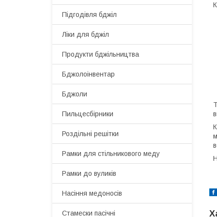
К
Підгодівля бджіл
Ліки для бджіл
Продукти бджільництва
Бджолоінвентар
Бджоли
Т
Пильцесбірники
в
К
Роздільні решітки
м
в
Рамки для стільникового меду
Н
Рамки до вуликів
Насіння медоносів
Х
Стамески пасічні