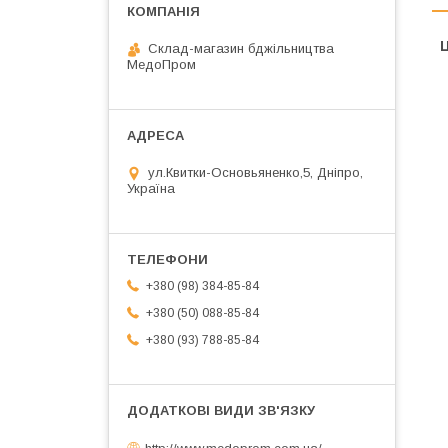
Ц
Склад-магазин бджільництва
МедоПром
ул.Квитки-Основьяненко,5, Дніпро,
Україна
+380 (98) 384-85-84
+380 (50) 088-85-84
+380 (93) 788-85-84