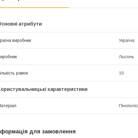
Основні атрибути
раїна виробник
Україна
иробник
Лысонь
ількість рамок
10
Користувальницькі характеристики
атеріал
Пінополі
нформація для замовлення