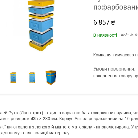
пофарбован
6 857 ₴
В наявності
Код:
W10
Компанія тимчасово 
повернення товару п
лей Рута (Лангстрот) - один з варіантів багатокорпусних вуликів, 
амок розміром 435 × 230 мм. Корпус Апіпол розрахований на 10 рам
льї
виготовлені з легкого й міцного матеріалу - пінополістирола. У 
ідмінному теплоізоляції матеріалу.