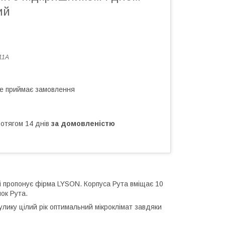
ий
11A
не приймає замовлення
ротягом 14 днів
за домовленістю
які пропонує фірма LYSON. Корпуса Рута вміщає 10
ок Рута.
вулику цілий рік оптимальний мікроклімат завдяки