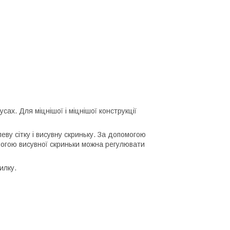
сах. Для міцнішої і міцнішої конструкції
еву сітку і висувну скриньку. За допомогою
огою висувної скриньки можна регулювати
илку.