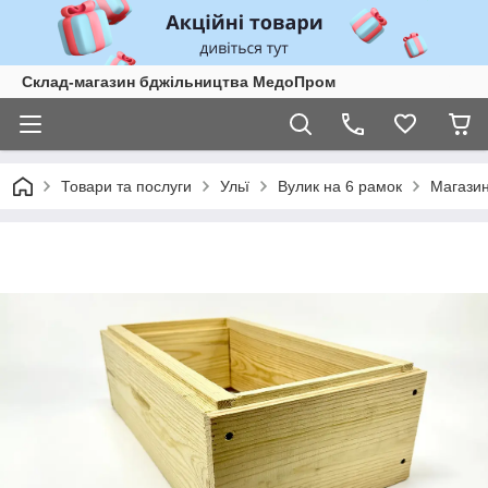
Склад-магазин бджільництва МедоПром
Товари та послуги
Ульї
Вулик на 6 рамок
Магазин