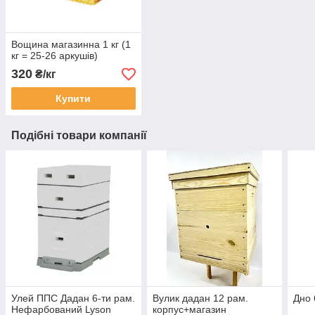
Вощина магазинна 1 кг (1
кг = 25-26 аркушів)
320
₴/кг
Купити
Подібні товари компанії
Улей ППС Дадан 6-ти рам.
Вулик дадан 12 рам.
Дно 
Нефарбований Lyson
корпус+магазин