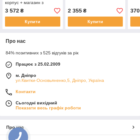
корпус + магазин з
підкришником і
3 572
2 355
370
₴
₴
пластиковим дном
Купити
Купити
Про нас
84% позитивних з 525 відгуків за рік
Працює з 25.02.2009
м. Дніпро
ул.Квитки-Основьяненко,5, Дніпро, Україна
Контакти
Сьогодні вихідний
Показати весь графік роботи
Про нас