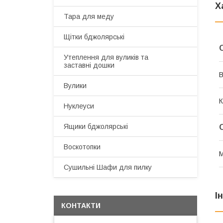
Х
Тара для меду
Щітки бджолярські
Утеплення для вуликів та
заставні дошки
В
Вулики
К
Нуклеуси
Ящики бджолярські
Воскотопки
М
Сушильні Шафи для пилку
І
КОНТАКТИ