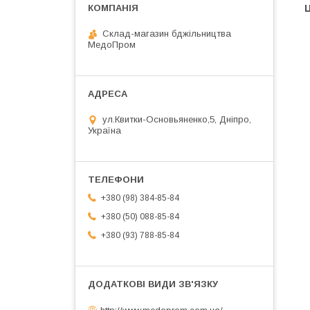
Ц
Склад-магазин бджільництва
МедоПром
ул.Квитки-Основьяненко,5, Дніпро,
Україна
+380 (98) 384-85-84
+380 (50) 088-85-84
+380 (93) 788-85-84