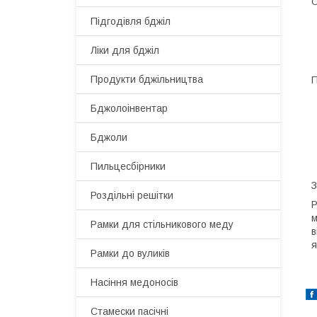
О
Підгодівля бджіл
Ліки для бджіл
Продукти бджільництва
П
Бджолоінвентар
Бджоли
Пильцесбірники
З
Роздільні решітки
Р
м
Рамки для стільникового меду
в
я
Рамки до вуликів
Насіння медоносів
Стамески пасічні