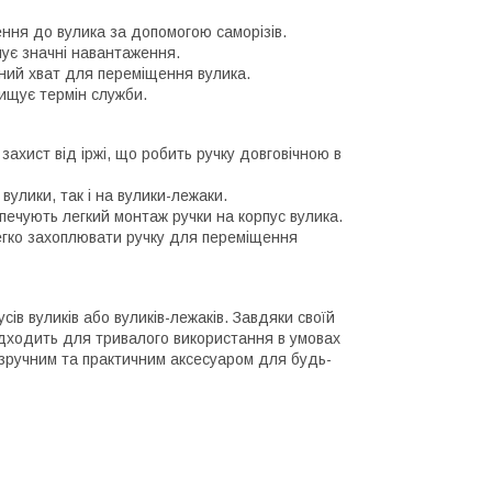
ення до вулика за допомогою саморізів.
имує значні навантаження.
чний хват для переміщення вулика.
вищує термін служби.
захист від іржі, що робить ручку довговічною в
вулики, так і на вулики-лежаки.
печують легкий монтаж ручки на корпус вулика.
егко захоплювати ручку для переміщення
ів вуликів або вуликів-лежаків. Завдяки своїй
 підходить для тривалого використання в умовах
 зручним та практичним аксесуаром для будь-