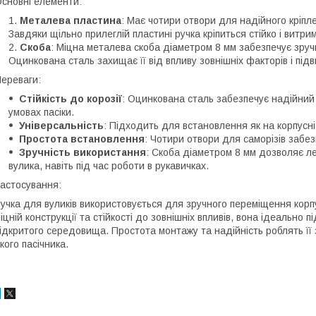
сновні елементи:
Металева пластина
: Має чотири отвори для надійного кріпл
Завдяки щільно прилеглій пластині ручка кріпиться стійко і витр
Скоба
: Міцна металева скоба діаметром 8 мм забезпечує зру
Оцинкована сталь захищає її від впливу зовнішніх факторів і під
ереваги:
Стійкість до корозії
: Оцинкована сталь забезпечує надійний 
умовах пасіки.
Універсальність
: Підходить для встановлення як на корпусні 
Простота встановлення
: Чотири отвори для саморізів забез
Зручність використання
: Скоба діаметром 8 мм дозволяє л
вулика, навіть під час роботи в рукавичках.
астосування:
учка для вуликів використовується для зручного переміщення корпус
іцній конструкції та стійкості до зовнішніх впливів, вона ідеально
ідкритого середовища. Простота монтажу та надійність роблять її
кого пасічника.