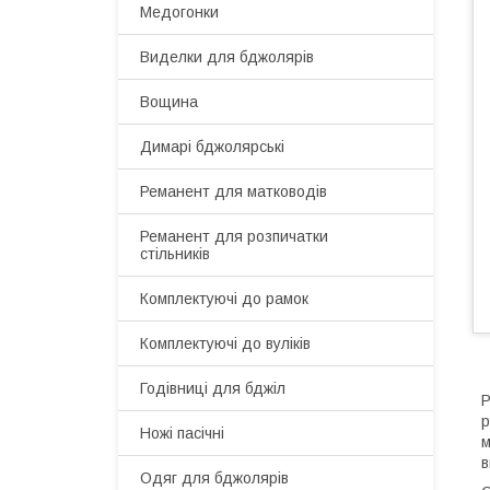
Медогонки
Виделки для бджолярів
Вощина
Димарі бджолярські
Реманент для матководів
Реманент для розпичатки
стільників
Комплектуючі до рамок
Комплектуючі до вуліків
Годівниці для бджіл
Р
р
Ножі пасічні
м
в
Одяг для бджолярів