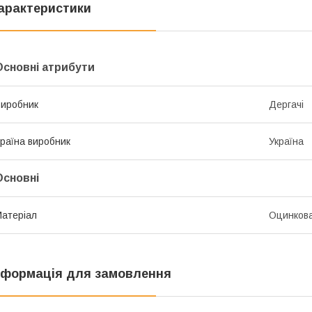
арактеристики
Основні атрибути
иробник
Дергачі
раїна виробник
Україна
Основні
атеріал
Оцинкова
нформація для замовлення