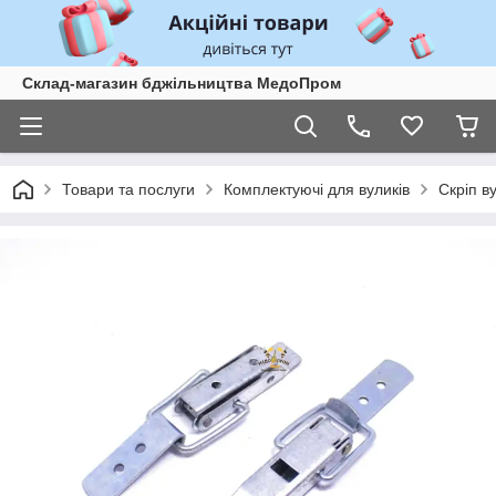
Склад-магазин бджільництва МедоПром
Товари та послуги
Комплектуючі для вуликів
Скріп в