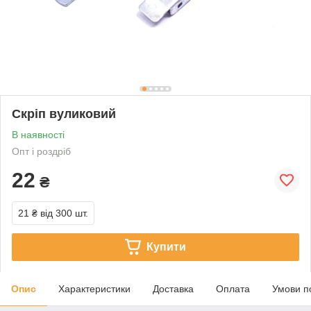
Скріп вуликовий
В наявності
Опт і роздріб
22
₴
21 ₴
від 300 шт.
Купити
Опис
Характеристики
Доставка
Оплата
Умови п