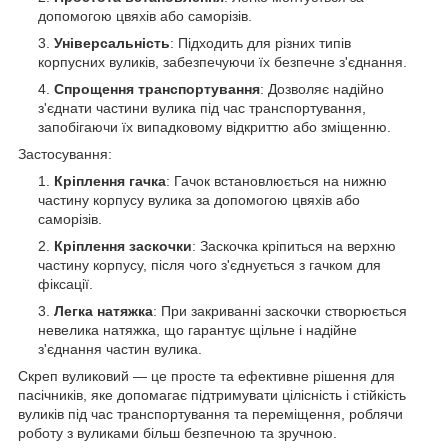
допомогою цвяхів або саморізів.
Універсальність
: Підходить для різних типів
корпусних вуликів, забезпечуючи їх безпечне з'єднання.
Спрощення транспортування
: Дозволяє надійно
з'єднати частини вулика під час транспортування,
запобігаючи їх випадковому відкриттю або зміщенню.
Застосування:
Кріплення гачка
: Гачок встановлюється на нижню
частину корпусу вулика за допомогою цвяхів або
саморізів.
Кріплення заскочки
: Заскочка кріпиться на верхню
частину корпусу, після чого з'єднується з гачком для
фіксації.
Легка натяжка
: При закриванні заскочки створюється
невелика натяжка, що гарантує щільне і надійне
з'єднання частин вулика.
Скреп вуликовий — це просте та ефективне рішення для
пасічників, яке допомагає підтримувати цілісність і стійкість
вуликів під час транспортування та переміщення, роблячи
роботу з вуликами більш безпечною та зручною.