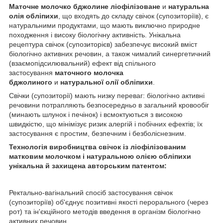
Маточне молочко бджолине ліофілізоване
и
натуральна
олія обліпихи
, що входять до складу свічок (супозиторіїв), є
натуральними продуктами, що мають виключно природне
походження і високу біологічну активність. Унікальна
рецептура свічок (супозиторієв) забезпечує високий вміст
біологічно активних речовин, а також чималий синергетичний
(взаємопідсилювальний) ефект від спільного
застосування
маточного молочка
бджолиного
и
натуральної олії обліпихи
.
Свічки (супозиторії) мають низку переваг: біологічно активні
речовини потрапляють безпосередньо в загальний кровообіг
(минають шлунок і печінок) і всмоктуються з високою
швидкістю, що мінімізує ризик алергій і побічних ефектів; їх
застосування є простим, безпечним і безболіснезним.
Технологія виробництва свічок із ліофілізованим
матковим молочком і натуральною олією обліпихи
унікальна й захищена авторським патентом:
Ректально-вагінальний спосіб застосування свічок
(супозиторіїв) об'єднує позитивні якості перорального (через
рот) та ін'єкційного методів введення в організм біологічно
активних речовин.