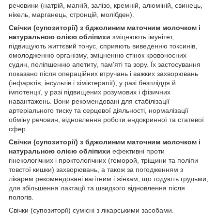
речовини (натрій, магній, залізо, кремній, алюміній, свинець,
нікель, марганець, стронцій, молібден).
Свічки (супозиторії) з бджолиним маточним молочком і
натуральною олією обліпихи
зміцнюють імунітет,
підвищують життєвий тонус, сприяють виведенню токсинів,
омолодженню організму, зміцненню стінок кровоносних
судин, поліпшенню апетиту, пам'яті та зору. Їх застосування
показано після операційних втручань і важких захворювань
(інфарктів, інсультів і хімієтерапії), у разі безпліддя й
імпотенції, у разі підвищених розумових і фізичних
навантажень. Вони рекомендовані для стабілізації
артеріального тиску та серцевої діяльності, нормалізації
обміну речовин, відновлення роботи ендокринної та статевої
сфер.
Свічки (супозиторії) з бджолиним маточним молочком і
натуральною олією обліпихи
ефективні проти
гінекологічних і проктологічних (геморой, тріщини та поліпи
товстої кишки) захворювань, а також за погодженням з
лікарем рекомендовані вагітним і жінкам, що годують грудьми,
для збільшення лактації та швидкого відновлення після
пологів.
Свічки (супозиторії) сумісні з лікарськими засобами.