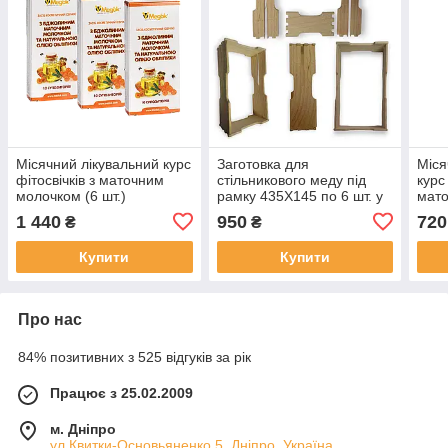
Місячний лікувальний курс
Заготовка для
Міся
фітосвічків з маточним
стільникового меду під
курс
молочком (6 шт.)
рамку 435Х145 по 6 шт. у
мато
рамці з Бічний Пропил
1 440
950
720
₴
₴
(Комплект 250шт)
(Безкоштовна доставка)
Купити
Купити
Про нас
84% позитивних з 525 відгуків за рік
Працює з 25.02.2009
м. Дніпро
ул.Квитки-Основьяненко,5, Дніпро, Україна