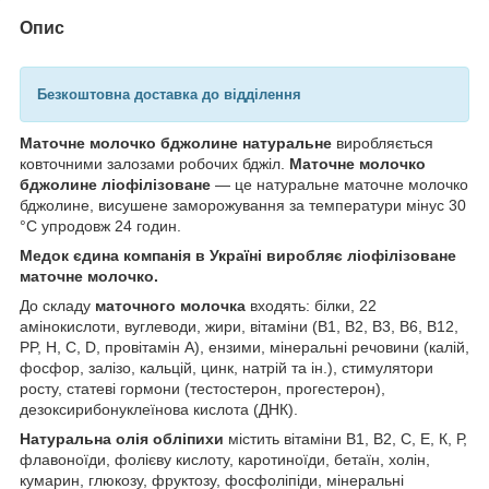
Опис
Безкоштовна доставка до відділення
Маточне молочко бджолине натуральне
виробляється
ковточними залозами робочих бджіл.
Маточне молочко
бджолине ліофілізоване
— це натуральне маточне молочко
бджолине, висушене заморожування за температури мінус 30
°C упродовж 24 годин.
Медок єдина компанія в Україні виробляє ліофілізоване
маточне молочко.
До складу
маточного молочка
входять: білки, 22
амінокислоти, вуглеводи, жири, вітаміни (B1, B2, B3, B6, B12,
PP, H, C, D, провітамін А), ензими, мінеральні речовини (калій,
фосфор, залізо, кальцій, цинк, натрій та ін.), стимулятори
росту, статеві гормони (тестостерон, прогестерон),
дезоксирибонуклеїнова кислота (ДНК).
Натуральна олія обліпихи
містить вітаміни В1, В2, С, Е, К, Р,
флавоноїди, фолієву кислоту, каротиноїди, бетаїн, холін,
кумарин, глюкозу, фруктозу, фосфоліпіди, мінеральні