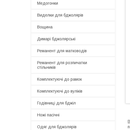
Медогонки
Виделки для бджолярів
Вощина
Димарі бджолярські
Реманент для матководів
Реманент для розпичатки
стільників
Комплектуючі до рамок
Комплектуючі до вуліків
Годівниці для бджіл
Ножі пасічні
В
п
Одяг для бджолярів