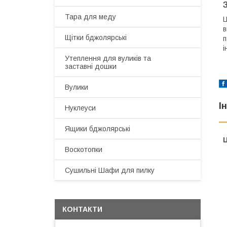
Тара для меду
Ц
в
Щітки бджолярські
п
і
Утеплення для вуликів та
заставні дошки
Вулики
І
Нуклеуси
Ящики бджолярські
Ц
Воскотопки
Сушильні Шафи для пилку
КОНТАКТИ