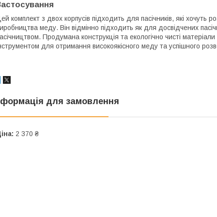
Застосування
ей комплект з двох корпусів підходить для пасічників, які хочуть 
иробництва меду. Він відмінно підходить як для досвідчених пасічни
асічництвом. Продумана конструкція та екологічно чисті матеріали
нструментом для отримання високоякісного меду та успішного роз
нформація для замовлення
іна:
2 370 ₴