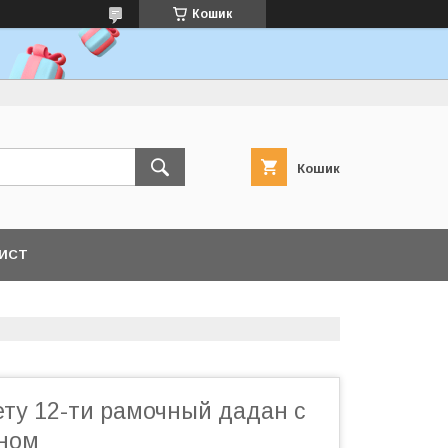
Кошик
Кошик
ЛИСТ
ету 12-ти рамочный дадан с
дном