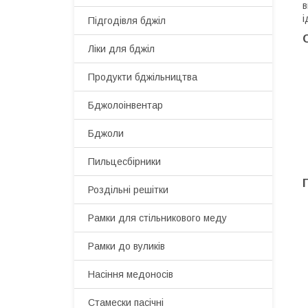
в
і
Підгодівля бджіл
Ліки для бджіл
Продукти бджільництва
Бджолоінвентар
Бджоли
Пильцесбірники
Роздільні решітки
Рамки для стільникового меду
Рамки до вуликів
Насіння медоносів
Стамески пасічні