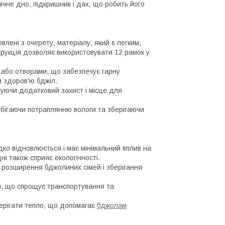
ічне дно, підкришник і дах, що робить його
овлені з очерету, матеріалу, який є легким,
струкція дозволяє використовувати 12 рамок у
 або отворами, що забезпечує гарну
и здоров'ю бджіл.
чуючи додатковий захист і місце для
побігаючи потраплянню вологи та зберігаючи
ко відновлюється і має мінімальний вплив на
і також сприяє екологічності.
 розширення бджолиних сімей і зберігання
ги, що спрощує транспортування та
ерігати тепло, що допомагає
бджолам