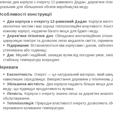
ключає два корпуси з очерету 12-рамкового Дадан, дерев'яне гігієн
деальним для збільшення обсягів виробництва меду.
Особливості конструкції
Два корпуси з очерету 12-рамковий Дадан
: Корпуси вигот
екологічно чистим і має хороші теплоізоляційні властивості. Кон
кожному корпусі, надаючи багато місця для бджіл і меду.
Дерев'яне гігієнічне дно
: Обладнано вентиляційною сіткою
циркуляцію повітря та дозволяє легко видаляти сміття, сприяюч
Підкришник
: Встановлюється між корпусами і дахом, забезпе
утеплювача або годівниці.
Дах
: Міцний і надійний, захищає вулик від погодних умов, за
стабільну температуру всередині.
Переваги
Екологічність
: Очерет — це натуральний матеріал, який швид
навколишнє середовище. Використання деревини у гігієнічному дн
Збільшена місткість
: Два корпуси надають більше місця для
меду, що підвищує продуктивність вулика.
Легкість
: Корпуси з очерету значно легші за дерев'яні анало
обслуговування.
Теплоізоляція
: Природні властивості очерету дозволяють зб
переживати коливання температури.