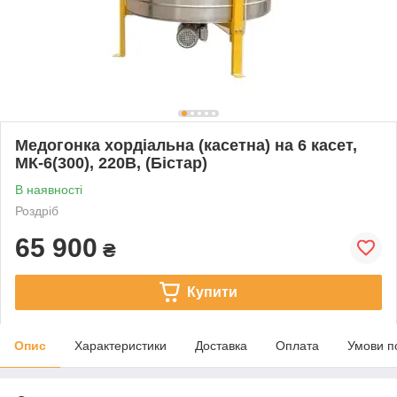
Медогонка хордіальна (касетна) на 6 касет,
МК-6(300), 220В, (Бістар)
В наявності
Роздріб
65 900
₴
Купити
Опис
Характеристики
Доставка
Оплата
Умови п