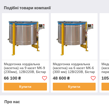
Подібні товари компанії
Медогонка хордіальна
Медогонка хордиальна
Медо
(касетна) на 9 касет МК-9
(касетна) на 6 касет МК-6
(кас
(230мм), 12В/220В, Бістар
(300 мм) 12В/220В, Бістар
пер
(300
66 100
48 600
105
₴
₴
Купити
Купити
Про нас