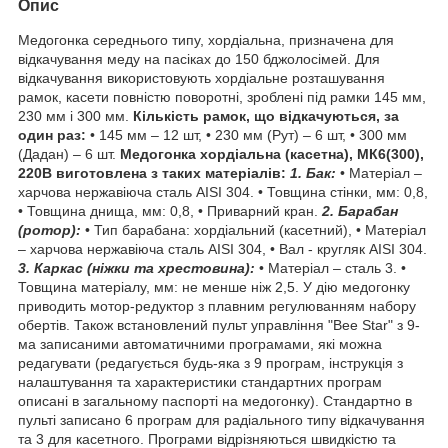
Опис
Медогонка середнього типу, хордіальна, призначена для
відкачування меду на пасіках до 150 бджолосімей. Для
відкачування використовують хордіальне розташування
рамок, касети повністю поворотні, зроблені під рамки 145 мм,
230 мм і 300 мм.
Кількість рамок, що відкачуються, за
один раз:
• 145 мм – 12 шт, • 230 мм (Рут) – 6 шт, • 300 мм
(Дадан) – 6 шт.
Медогонка хордіальна (касетна), МК6(300),
220В виготовлена ​​з таких матеріалів:
1. Бак:
• Матеріал –
харчова нержавіюча сталь AISI 304. • Товщина стінки, мм: 0,8,
• Товщина днища, мм: 0,8, • Приварний кран.
2. Барабан
(ротор):
• Тип барабана: хордіальний (касетний), • Матеріал
– харчова нержавіюча сталь AISI 304, • Вал - кругляк AISI 304.
3. Каркас (ніжки та хрестовина):
• Матеріал – сталь 3. •
Товщина матеріалу, мм: не менше ніж 2,5. У дію медогонку
приводить мотор-редуктор з плавним регулюванням набору
обертів. Також встановлений пульт управління "Bee Star" з 9-
ма записаними автоматичними програмами, які можна
редагувати (редагується будь-яка з 9 програм, інструкція з
налаштування та характеристики стандартних програм
описані в загальному паспорті на медогонку). Стандартно в
пульті записано 6 програм для радіального типу відкачування
та 3 для касетного. Програми відрізняються швидкістю та