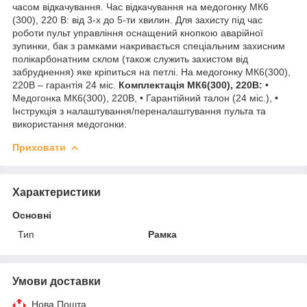
часом відкачування. Час відкачування на медогонку МК6
(300), 220 В: від 3-х до 5-ти хвилин. Для захисту під час
роботи пульт управління оснащений кнопкою аварійної
зупинки, бак з рамками накривається спеціальним захисним
полікарбонатним склом (також служить захистом від
забруднення) яке кріпиться на петлі. На медогонку МК6(300),
220В – гарантія 24 міс.
Комплектація МК6(300), 220В:
•
Медогонка МК6(300), 220В, • Гарантійний талон (24 міс.), •
Інструкція з налаштування/переналаштування пульта та
використання медогонки.
Приховати
Характеристики
Основні
Тип
Рамка
Умови доставки
Нова Пошта