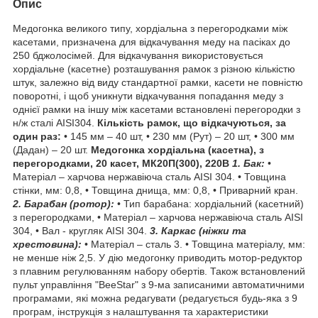
Опис
Медогонка великого типу, хордіальна з перегородками між
касетами, призначена для відкачування меду на пасіках до
250 бджолосімей. Для відкачування використовується
хордіальне (касетне) розташування рамок з різною кількістю
штук, залежно від виду стандартної рамки, касети не повністю
поворотні, і щоб уникнути відкачування попадання меду з
однієї рамки на іншу між касетами встановлені перегородки з
н/ж сталі AISI304.
Кількість рамок, що відкачуються, за
один раз:
• 145 мм – 40 шт, • 230 мм (Рут) – 20 шт, • 300 мм
(Дадан) – 20 шт.
Медогонка хордіальна (касетна), з
перегородками, 20 касет, МК20П(300), 220В
1. Бак:
•
Матеріал – харчова нержавіюча сталь AISI 304. • Товщина
стінки, мм: 0,8, • Товщина днища, мм: 0,8, • Приварний кран.
2. Барабан (ротор):
• Тип барабана: хордіальний (касетний)
з перегородками, • Матеріал – харчова нержавіюча сталь AISI
304, • Вал - кругляк AISI 304.
3. Каркас (ніжки та
хрестовина):
• Матеріал – сталь 3. • Товщина матеріалу, мм:
не менше ніж 2,5. У дію медогонку приводить мотор-редуктор
з плавним регулюванням набору обертів. Також встановлений
пульт управління "BeeStar" з 9-ма записаними автоматичними
програмами, які можна редагувати (редагується будь-яка з 9
програм, інструкція з налаштування та характеристики