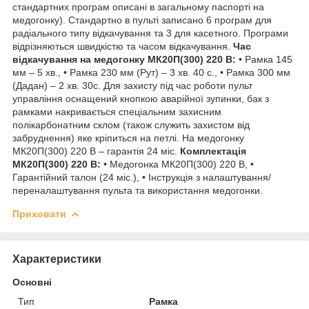
стандартних програм описані в загальному паспорті на
медогонку). Стандартно в пульті записано 6 програм для
радіального типу відкачування та 3 для касетного. Програми
відрізняються швидкістю та часом відкачування.
Час
відкачування на медогонку МК20П(300) 220 В:
• Рамка 145
мм – 5 хв., • Рамка 230 мм (Рут) – 3 хв. 40 с., • Рамка 300 мм
(Дадан) – 2 хв. 30с. Для захисту під час роботи пульт
управління оснащений кнопкою аварійної зупинки, бак з
рамками накривається спеціальним захисним
полікарбонатним склом (також служить захистом від
забруднення) яке кріпиться на петлі. На медогонку
МК20П(300) 220 В – гарантія 24 міс.
Комплектація
МК20П(300) 220 В:
• Медогонка МК20П(300) 220 В, •
Гарантійний талон (24 міс.), • Інструкція з налаштування/
переналаштування пульта та використання медогонки.
Приховати
Характеристики
Основні
Тип
Рамка