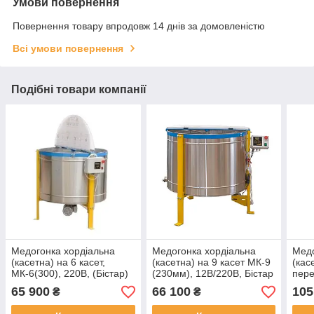
Умови повернення
Повернення товару впродовж 14 днів за домовленістю
Всі умови повернення
Подібні товари компанії
Медогонка хордіальна
Медогонка хордіальна
Медо
(касетна) на 6 касет,
(касетна) на 9 касет МК-9
(кас
МК-6(300), 220В, (Бістар)
(230мм), 12В/220В, Бістар
пер
(300
65 900
66 100
105
₴
₴