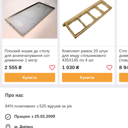
Плоский кошик до столу
Комплект рамок 20 штук
Стіл
для розпечатування сот
для меду стільникового
довж
довжиною 1 метр
435Х145 по 4 шт.
(тов
(Безкоштовна доставка)
2 555
1 030
8 9
₴
₴
Купити
Купити
Про нас
84% позитивних з 525 відгуків за рік
Працює з 25.02.2009
м. Дніпро