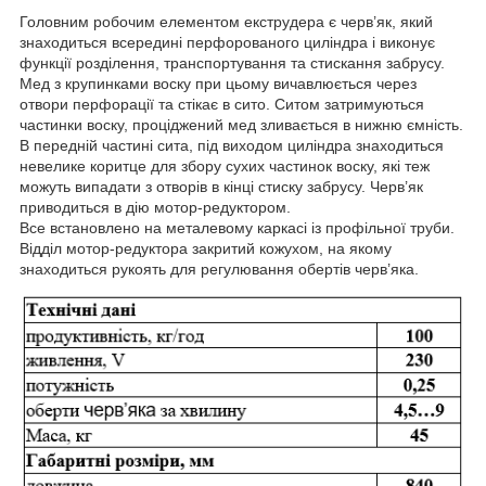
Головним робочим елементом екструдера є черв’як, який
знаходиться всередині перфорованого циліндра і виконує
функції розділення, транспортування та стискання забрусу.
Мед з крупинками воску при цьому вичавлюється через
отвори перфорації та стікає в сито. Ситом затримуються
частинки воску, проціджений мед зливається в нижню ємність.
В передній частині сита, під виходом циліндра знаходиться
невелике коритце для збору сухих частинок воску, які теж
можуть випадати з отворів в кінці стиску забрусу. Черв’як
приводиться в дію мотор-редуктором.
Все встановлено на металевому каркасі із профільної труби.
Відділ мотор-редуктора закритий кожухом, на якому
знаходиться рукоять для регулювання обертів черв’яка.