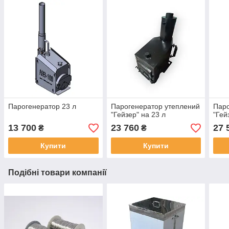
Парогенератор 23 л
Парогенератор утеплений
Паро
"Гейзер" на 23 л
"Гей
13 700
23 760
27 
₴
₴
Купити
Купити
Подібні товари компанії