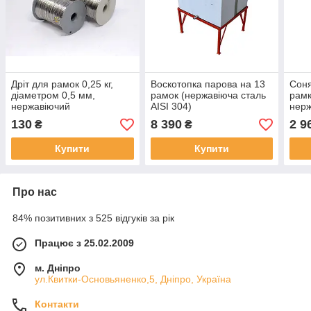
Дріт для рамок 0,25 кг,
Воскотопка парова на 13
Соня
діаметром 0,5 мм,
рамок (нержавіюча сталь
рамк
нержавіючий
AISI 304)
нерж
430)
130
8 390
2 9
₴
₴
Купити
Купити
Про нас
84% позитивних з 525 відгуків за рік
Працює з 25.02.2009
м. Дніпро
ул.Квитки-Основьяненко,5, Дніпро, Україна
Контакти