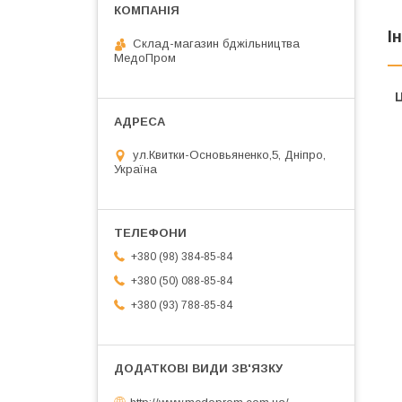
І
Склад-магазин бджільництва
МедоПром
Ц
ул.Квитки-Основьяненко,5, Дніпро,
Україна
+380 (98) 384-85-84
+380 (50) 088-85-84
+380 (93) 788-85-84