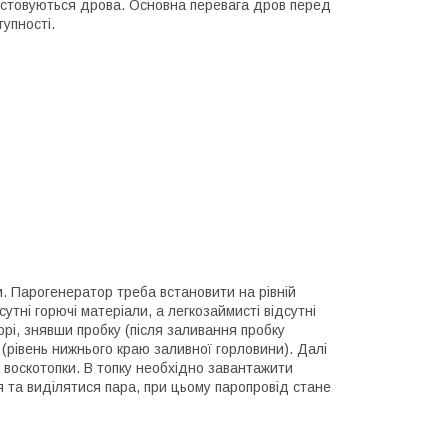
ристовуються дрова. Основна перевага дров перед
тупності.
 Парогенератор треба встановити на рівній
утні горючі матеріали, а легкозаймисті відсутні
орі, знявши пробку (після заливання пробку
 (рівень нижнього краю заливної горловини). Далі
 воскотопки. В топку необхідно завантажити
я та виділятися пара, при цьому паропровід стане