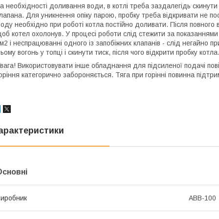
а необхідності доливання води, в котлі треба заздалегідь скинути
лапана. Для уникнення опіку парою, пробку треба відкривати не по
оду необхідно при роботі котла постійно доливати. Після повного 
об котел охолонув. У процесі роботи слід стежити за показаннями 
м2 і неспрацюванні одного із запобіжних клапанів - слід негайно 
ьому вогонь у топці і скинути тиск, після чого відкрити пробку котла
вага! Використовувати інше обладнання для підсиленої подачі повіт
оріння категорично забороняється. Тяга при горінні повинна підтр
арактеристики
Основні
иробник
АВВ-100