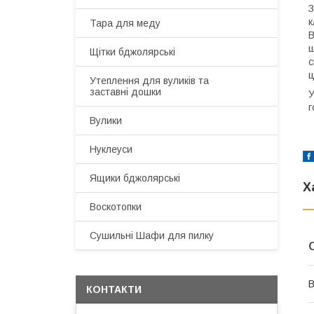
З
к
Тара для меду
В
щ
Щітки бджолярські
с
ц
Утеплення для вуликів та
заставні дошки
У
г
Вулики
Нуклеуси
Ящики бджолярські
Х
Воскотопки
Сушильні Шафи для пилку
В
КОНТАКТИ