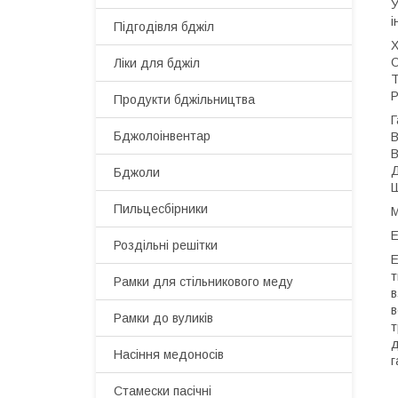
У
і
Підгодівля бджіл
Х
О
Ліки для бджіл
Т
Р
Продукти бджільництва
Г
Бджолоінвентар
В
В
Д
Бджоли
Ш
Пильцесбірники
М
Е
Роздільні решітки
Е
т
Рамки для стільникового меду
в
в
Рамки до вуликів
т
д
Насіння медоносів
г
Стамески пасічні