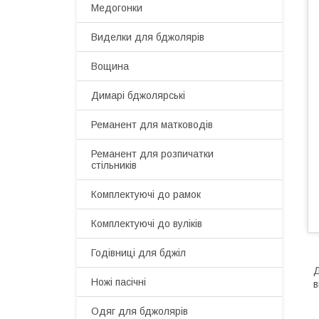
Медогонки
Виделки для бджолярів
Вощина
Димарі бджолярські
Реманент для матководів
Реманент для розпичатки
стільників
Комплектуючі до рамок
Комплектуючі до вуліків
Годівниці для бджіл
Д
Ножі пасічні
в
Одяг для бджолярів