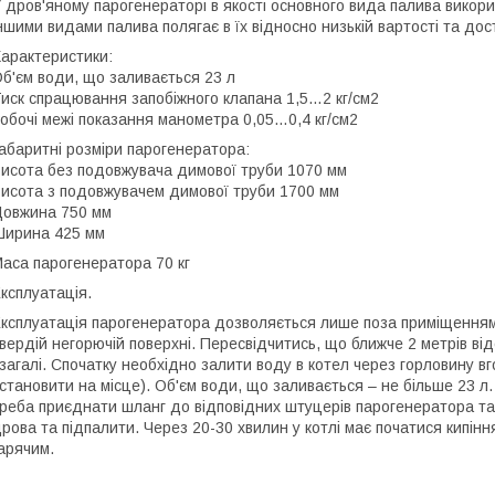
 дров'яному парогенераторі в якості основного вида палива вико
ншими видами палива полягає в їх відносно низькій вартості та дос
арактеристики:
б'єм води, що заливається 23 л
иск спрацювання запобіжного клапана 1,5…2 кг/см2
обочі межі показання манометра 0,05…0,4 кг/см2
абаритні розміри парогенератора:
исота без подовжувача димової труби 1070 мм
исота з подовжувачем димової труби 1700 мм
овжина 750 мм
ирина 425 мм
аса парогенератора 70 кг
ксплуатація.
ксплуатація парогенератора дозволяється лише поза приміщенням.
вердій негорючій поверхні. Пересвідчитись, що ближче 2 метрів відс
загалі. Спочатку необхідно залити воду в котел через горловину вг
становити на місце). Об'єм води, що заливається – не більше 23 л.
реба приєднати шланг до відповідних штуцерів парогенератора та
рова та підпалити. Через 20-30 хвилин у котлі має початися кипінн
арячим.