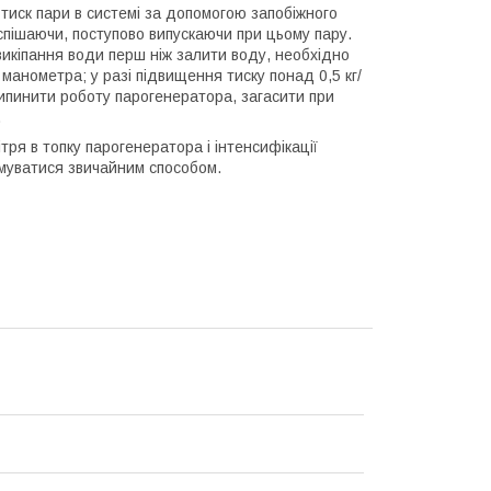
 тиск пари в системі за допомогою запобіжного
спішаючи, поступово випускаючи при цьому пару.
викіпання води перш ніж залити воду, необхідно
манометра; у разі підвищення тиску понад 0,5 кг/
припинити роботу парогенератора, загасити при
.
ря в топку парогенератора і інтенсифікації
имуватися звичайним способом.