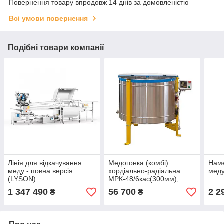
Повернення товару впродовж 14 днів за домовленістю
Всі умови повернення
Подібні товари компанії
Лінія для відкачування
Медогонка (комбі)
Наме
меду - повна версія
хордіально-радіальна
мед
(LYSON)
МРК-48/6кас(300мм),
12В/220В
1 347 490
56 700
2 2
₴
₴