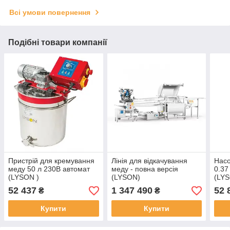
Всі умови повернення
Подібні товари компанії
Пристрій для кремування
Лінія для відкачування
Насо
меду 50 л 230В автомат
меду - повна версія
0.37
(LYSON )
(LYSON)
(LY
52 437
1 347 490
52 
₴
₴
Купити
Купити