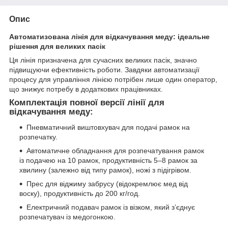
Опис
Автоматизована лінія для відкачування меду: ідеальне
рішення для великих пасік
Ця лінія призначена для сучасних великих пасік, значно
підвищуючи ефективність роботи. Завдяки автоматизації
процесу для управління лінією потрібен лише один оператор,
що знижує потребу в додаткових працівниках.
Комплектація повної версії лінії для
відкачування меду:
Пневматичний виштовхувач для подачі рамок на
розпечатку.
Автоматичне обладнання для розпечатування рамок
із подачею на 10 рамок, продуктивність 5–8 рамок за
хвилину (залежно від типу рамок), ножі з підігрівом.
Прес для віджиму забрусу (відокремлює мед від
воску), продуктивність до 200 кг/год.
Електричний подавач рамок із візком, який з’єднує
розпечатувач із медогонкою.