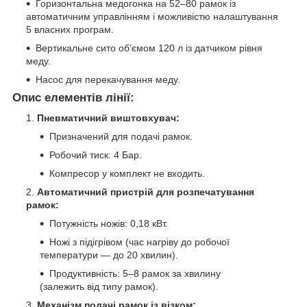
Горизонтальна медогонка на 52–80 рамок із
автоматичним управлінням і можливістю налаштування
5 власних програм.
Вертикальне сито об’ємом 120 л із датчиком рівня
меду.
Насос для перекачування меду.
Опис елементів лінії:
Пневматичний виштовхувач:
Призначений для подачі рамок.
Робочий тиск: 4 Бар.
Компресор у комплект не входить.
Автоматичний пристрій для розпечатування
рамок:
Потужність ножів: 0,18 кВт.
Ножі з підігрівом (час нагріву до робочої
температури — до 20 хвилин).
Продуктивність: 5–8 рамок за хвилину
(залежить від типу рамок).
Механізм подачі рамок із візком: