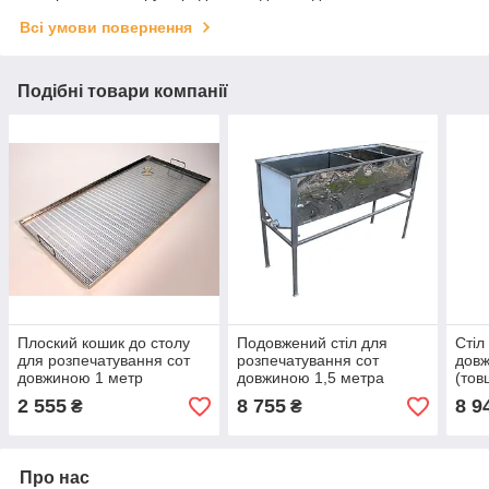
Всі умови повернення
Подібні товари компанії
Плоский кошик до столу
Подовжений стіл для
Стіл
для розпечатування сот
розпечатування сот
довж
довжиною 1 метр
довжиною 1,5 метра
(тов
2 555
8 755
8 9
₴
₴
Про нас