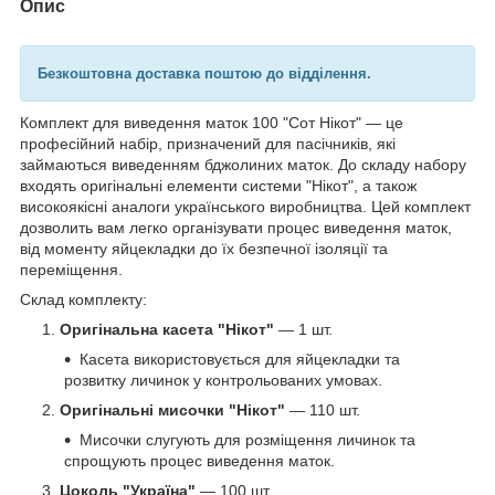
Опис
Безкоштовна доставка поштою до відділення.
Комплект для виведення маток 100 "Сот Нікот" — це
професійний набір, призначений для пасічників, які
займаються виведенням бджолиних маток. До складу набору
входять оригінальні елементи системи "Нікот", а також
високоякісні аналоги українського виробництва. Цей комплект
дозволить вам легко організувати процес виведення маток,
від моменту яйцекладки до їх безпечної ізоляції та
переміщення.
Склад комплекту:
Оригінальна касета "Нікот"
— 1 шт.
Касета використовується для яйцекладки та
розвитку личинок у контрольованих умовах.
Оригінальні мисочки "Нікот"
— 110 шт.
Мисочки слугують для розміщення личинок та
спрощують процес виведення маток.
Цоколь "Україна"
— 100 шт.