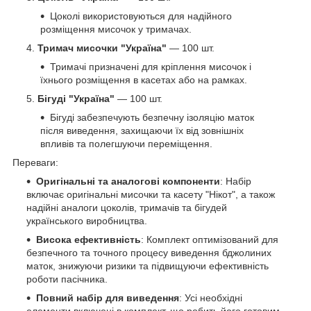
Цоколі використовуються для надійного
розміщення мисочок у тримачах.
Тримач мисочки "Україна"
— 100 шт.
Тримачі призначені для кріплення мисочок і
їхнього розміщення в касетах або на рамках.
Бігуді "Україна"
— 100 шт.
Бігуді забезпечують безпечну ізоляцію маток
після виведення, захищаючи їх від зовнішніх
впливів та полегшуючи переміщення.
Переваги:
Оригінальні та аналогові компоненти
: Набір
включає оригінальні мисочки та касету "Нікот", а також
надійні аналоги цоколів, тримачів та бігудей
українського виробництва.
Висока ефективність
: Комплект оптимізований для
безпечного та точного процесу виведення бджолиних
маток, знижуючи ризики та підвищуючи ефективність
роботи пасічника.
Повний набір для виведення
: Усі необхідні
елементи включені в комплект, що робить його готовим