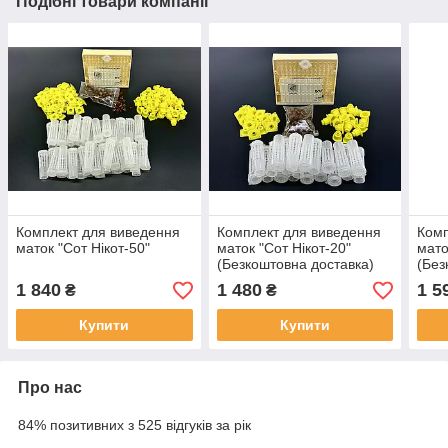
Подібні товари компанії
Комплект для виведення
Комплект для виведення
Комп
маток "Сот Нікот-50"
маток "Сот Нікот-20"
мато
(Безкоштовна доставка)
(Без
1 840
1 480
1 5
₴
₴
Купити
Купити
Про нас
84% позитивних з 525 відгуків за рік