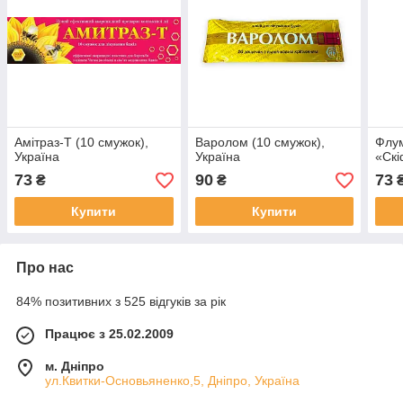
Амітраз-Т (10 смужок),
Варолом (10 смужок),
Флум
Україна
Україна
«Скі
73
90
73
₴
₴
Купити
Купити
Про нас
84% позитивних з 525 відгуків за рік
Працює з 25.02.2009
м. Дніпро
ул.Квитки-Основьяненко,5, Дніпро, Україна