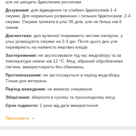
але не шкодить бджолиним рослинам.
Дозування:
для відведення та слабких бджілосемів 1-4
смужки. Для нормально розвинених і сильних бджілосемів: 2-4
смужки. Смужки тримати в ульї 35 днів, але не більш ніж 6
тижнів.
Діагностика:
дно вуличної покривають чистим папером, у
ульє розміщують смужки на 2-3 дні. Після цього дно уля
перевіряють на наявність мертвих кліщів.
Застереження:
не застосовувати під час медозбору та за
температури нижче ніж 12 °C. Мед, зібраний обробленими
сім'ями, використовують без обмежень.
Протипоказання:
не застосовується в період медозбору.
Тільки для ветерана.
Період виведення:
не вимагає очікування.
Зберігання:
зберігати в сухому та прохолодному місці.
Срок годности:
2 роки від дати використання.
Приховати