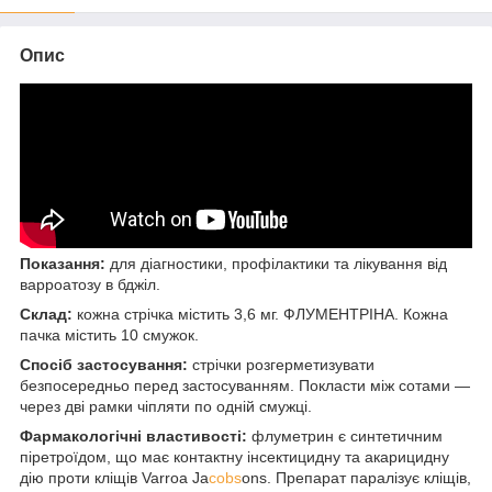
Опис
Показання:
для діагностики, профілактики та лікування від
варроатозу в бджіл.
Склад:
кожна стрічка містить 3,6 мг. ФЛУМЕНТРІНА. Кожна
пачка містить 10 смужок.
Спосіб застосування:
стрічки розгерметизувати
безпосередньо перед застосуванням. Покласти між сотами —
через дві рамки чіпляти по одній смужці.
Фармакологічні властивості:
флуметрин є синтетичним
піретроїдом, що має контактну інсектицидну та акарицидну
дію проти кліщів Varroa Ja
cobs
ons. Препарат паралізує кліщів,