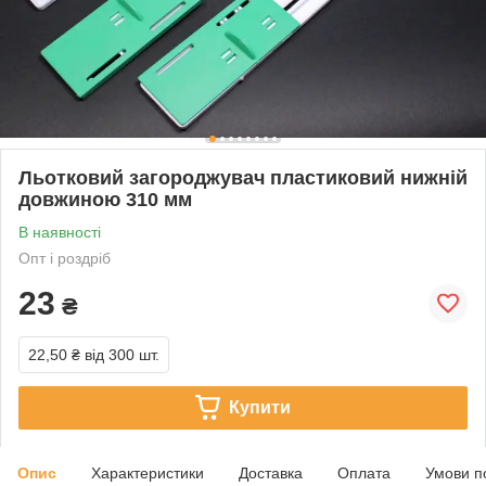
Льотковий загороджувач пластиковий нижній
довжиною 310 мм
В наявності
Опт і роздріб
23
₴
22,50 ₴
від 300 шт.
Купити
Опис
Характеристики
Доставка
Оплата
Умови п