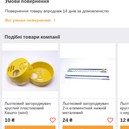
Умови повернення
Повернення товару впродовж 14 днів за домовленістю
Всі умови повернення
Подібні товари компанії
Льотковий загороджувач
Льотковий загороджувач
Льот
круглий пластиковий
2-х елементний нижній
круг
Кашпо (міні)
металевий
з не
10
24
12
₴
₴