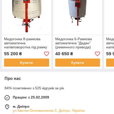
Медогонка 8-рамкова
Медогонка 6-Рамкова
Медо
автоматична
автоматична "Дадан"
авто
напівповоротна під рамку
(реминного привода)
напі
"Дадан" (редуктор
(АВВ-100)
(пас
55 200
40 650
59 
₴
₴
черв'ячний),(АВВ-100)
пере
Купити
Купити
Про нас
84% позитивних з 525 відгуків за рік
Працює з 25.02.2009
м. Дніпро
ул.Квитки-Основьяненко,5, Дніпро, Україна