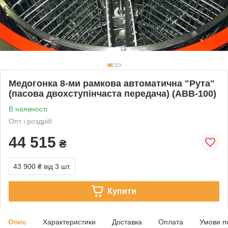
Медогонка 8-ми рамкова автоматична "Рута"
(пасова двохступінчаста передача) (АВВ-100)
В наявності
Опт і роздріб
44 515
₴
43 900 ₴
від 3 шт.
Купити
Опис
Характеристики
Доставка
Оплата
Умови п