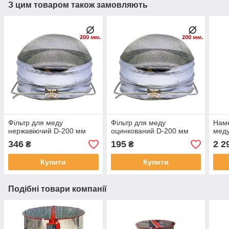
З цим товаром також замовляють
Фільтр для меду
Фільтр для меду
Наме
нержавіючий D-200 мм
оцинкований D-200 мм
мед
346
195
2 2
₴
₴
Купити
Купити
Подібні товари компанії