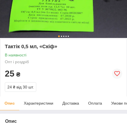
Тактік 0,5 мл, «Скіф»
В наявності
Опт і роздріб
25
₴
24 ₴
від 30 шт.
Опис
Характеристики
Доставка
Оплата
Умови п
Опис