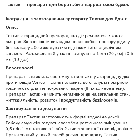
Тактик — препарат для боротьби з варроатозом бджіл.
Інструкція із застосування препарату Тактик для бджіл
Опис.
Тактик акарицидний препарат, що діє речовиною якого є
амітраз. За зовнішнім виглядом являє собою прозору рідину
без кольору або з жовтуватим відтінком і зі специфічним
запахом. Розфасований у скляні ампули по 1 мл (20 доз) і 0,5
мл (10 доз).
Властивості.
Препарат Тактик має системну та контактну акарицидну дію
проти кліщів Varroa. Тактик належить до сполук із помірною
токсичністю для теплокровних тварин (III клас небезпеки).
Препарат Тактик не чинить негативної дії на загальний стан,
життєдіяльність, розвиток і продуктивність бджілосемів.
Застосування та дозування.
Препарат Тактик застосовують у формі водної емульсії.
Робочу емульсію готують способом ретельного змішування
0,5 або 1 мл тактика з 1 або 2 л чистої питної води відповідно.
Приготований у такий спосіб розчин препарату Тактик