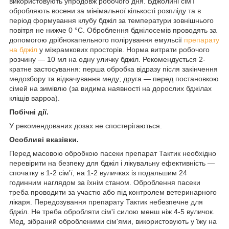
використовують упродовж робочого дня. Бджолині сім'ї
обробляють восени за мінімальної кількості розпліду та в
період формування клубу бджіл за температури зовнішнього
повітря не нижче 0 °C. Оброблення бджілосемів проводять за
допомогою дрібнокапельного полірування емульсії
препарату
на бджіл
у міжрамкових просторів. Норма витрати робочого
розчину — 10 мл на одну уличку бджіл. Рекомендується 2-
кратне застосування: перша обробка відразу після закінчення
медозбору та відкачування меду; друга — перед постановкою
сімей на зимівлю (за видима наявності на дорослих бджілах
кліщів варроа).
Побічні дії.
У рекомендованих дозах не спостерігаються.
Особливі вказівки.
Перед масовою обробкою пасеки препарат Тактик необхідно
перевірити на безпеку для бджіл і лікувальну ефективність —
спочатку в 1-2 сім'ї, на 1-2 вуличках із подальшим 24
годинним наглядом за їхнім станом. Оброблення пасеки
треба проводити за участю або під контролем ветеринарного
лікаря. Передозування препарату Тактик небезпечне для
бджіл. Не треба обробляти сім'ї силою менш ніж 4-5 вуличок.
Мед, зібраний обробленими сім'ями, використовують у їжу на