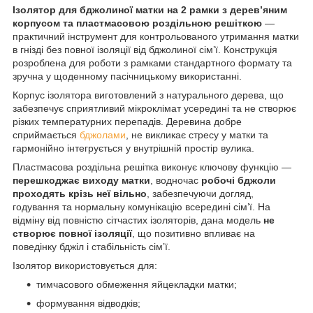
Ізолятор для бджолиної матки на 2 рамки з дерев’яним
корпусом та пластмасовою роздільною решіткою
—
практичний інструмент для контрольованого утримання матки
в гнізді без повної ізоляції від бджолиної сім’ї. Конструкція
розроблена для роботи з рамками стандартного формату та
зручна у щоденному пасічницькому використанні.
Корпус ізолятора виготовлений з натурального дерева, що
забезпечує сприятливий мікроклімат усередині та не створює
різких температурних перепадів. Деревина добре
сприймається
бджолами
, не викликає стресу у матки та
гармонійно інтегрується у внутрішній простір вулика.
Пластмасова роздільна решітка виконує ключову функцію —
перешкоджає виходу матки
, водночас
робочі бджоли
проходять крізь неї вільно
, забезпечуючи догляд,
годування та нормальну комунікацію всередині сім’ї. На
відміну від повністю сітчастих ізоляторів, дана модель
не
створює повної ізоляції
, що позитивно впливає на
поведінку бджіл і стабільність сім’ї.
Ізолятор використовується для:
тимчасового обмеження яйцекладки матки;
формування відводків;