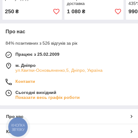
доставка
435*
рамц
250
1 080
990
₴
₴
Безк
Про нас
84% позитивних з 526 відгуків за рік
Працює з 25.02.2009
м. Дніпро
ул.Квитки-Основьяненко,5, Дніпро, Україна
Контакти
Сьогодні вихідний
Показати весь графік роботи
Про нас
КНОПКА
ЗВ'ЯЗКУ
Контакти