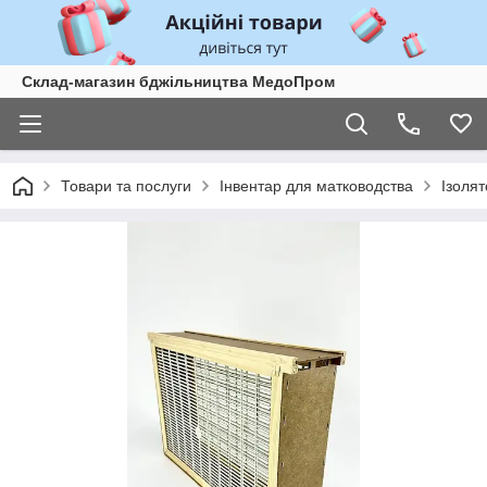
Склад-магазин бджільництва МедоПром
Товари та послуги
Інвентар для матководства
Ізоля