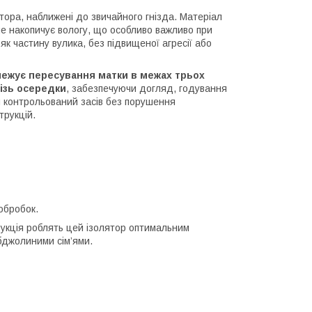
тора, наближені до звичайного гнізда. Матеріал
не накопичує вологу, що особливо важливо при
к частину вулика, без підвищеної агресії або
ежує пересування матки в межах трьох
ізь осередки
, забезпечуючи догляд, годування
 контрольований засів без порушення
трукцій.
обробок.
рукція роблять цей ізолятор оптимальним
бджолиними сім’ями.