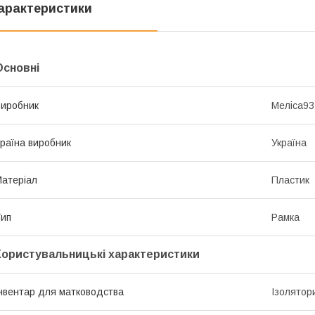
арактеристики
Основні
иробник
Меліса93
раїна виробник
Україна
атеріал
Пластик
ип
Рамка
Користувальницькі характеристики
нвентар для матководства
Ізолятор