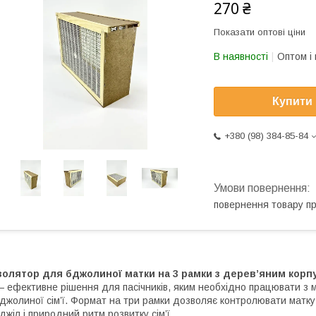
270 ₴
Показати оптові ціни
В наявності
Оптом і 
Купити
+380 (98) 384-85-84
повернення товару п
Ізолятор для бджолиної матки на 3 рамки з дерев’яним кор
 ефективне рішення для пасічників, яким необхідно працювати з ма
джолиної сім’ї. Формат на три рамки дозволяє контролювати матку 
джіл і природний ритм розвитку сім’ї.