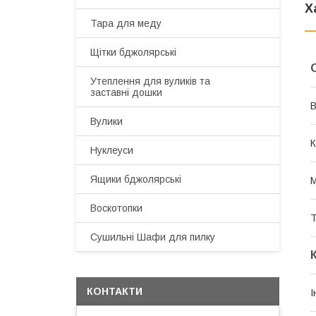
Х
Тара для меду
Щітки бджолярські
Утеплення для вуликів та
заставні дошки
В
Вулики
К
Нуклеуси
Ящики бджолярські
М
Воскотопки
Т
Сушильні Шафи для пилку
КОНТАКТИ
І