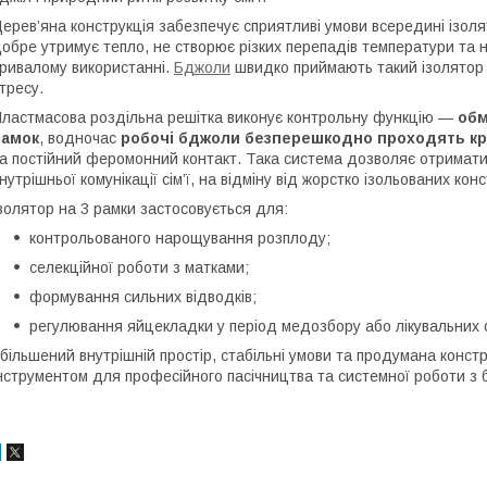
ерев’яна конструкція забезпечує сприятливі умови всередині ізоля
обре утримує тепло, не створює різких перепадів температури та 
ривалому використанні.
Бджоли
швидко приймають такий ізолятор я
тресу.
ластмасова роздільна решітка виконує контрольну функцію —
обм
рамок
, водночас
робочі бджоли безперешкодно проходять кр
а постійний феромонний контакт. Така система дозволяє отримати
нутрішньої комунікації сім’ї, на відміну від жорстко ізольованих конс
золятор на 3 рамки застосовується для:
контрольованого нарощування розплоду;
селекційної роботи з матками;
формування сильних відводків;
регулювання яйцекладки у період медозбору або лікувальних 
більшений внутрішній простір, стабільні умови та продумана конст
нструментом для професійного пасічництва та системної роботи з 