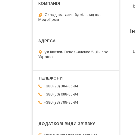
І
Склад-магазин бджільництва
МедоПром
І
Ц
ул.Квитки-Основьяненко,5, Дніпро,
Україна
+380 (98) 384-85-84
+380 (50) 088-85-84
+380 (93) 788-85-84