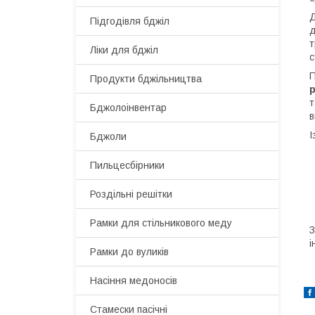
Д
Підгодівля бджіл
д
т
Ліки для бджіл
с
П
Продукти бджільництва
т
Бджолоінвентар
в
І
Бджоли
Пильцесбірники
Роздільні решітки
Рамки для стільникового меду
З
і
Рамки до вуликів
Насіння медоносів
Стамески пасічні