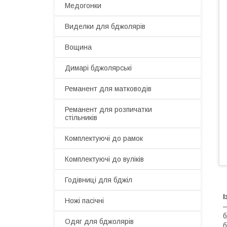
Медогонки
Виделки для бджолярів
Вощина
Димарі бджолярські
Реманент для матководів
Реманент для розпичатки
стільників
Комплектуючі до рамок
Комплектуючі до вуліків
Годівниці для бджіл
Ножі пасічні
—
б
Одяг для бджолярів
б