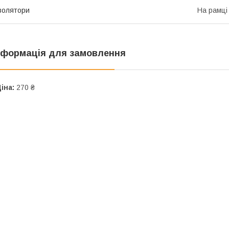
золятори
На рамці
нформація для замовлення
іна:
270 ₴