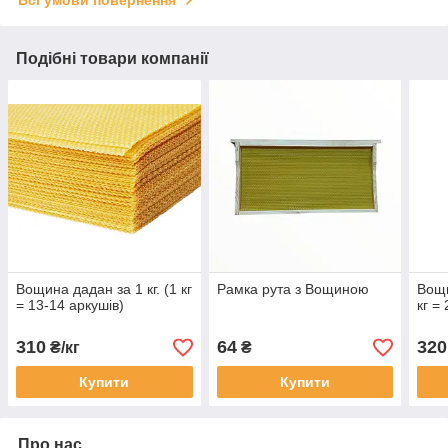
Подібні товари компанії
Вощина дадан за 1 кг. (1 кг
Рамка рута з Вощиною
Вощи
= 13-14 аркушів)
кг =
310
64
320
₴/кг
₴
Купити
Купити
Про нас