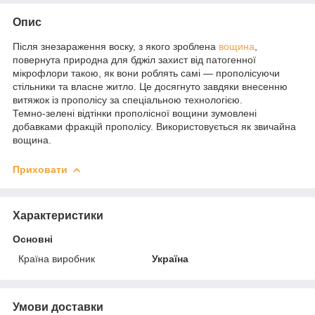
Опис
Після знезараження воску, з якого зроблена
вощина
,
повернута природна для бджіл захист від патогенної
мікрофлори такою, як вони роблять самі — прополісуючи
стільники та власне житло. Це досягнуто завдяки внесенню
витяжок із прополісу за спеціальною технологією.
Темно-зелені відтінки прополісної вощини зумовлені
добавками фракцій прополісу. Використовується як звичайна
вощина.
Приховати
Характеристики
Основні
Країна виробник
Україна
Умови доставки