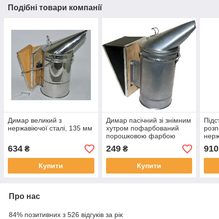
Подібні товари компанії
Димар великий з
Димар пасічний зі знімним
Підс
нержавіючої сталі, 135 мм
хутром пофарбований
розп
порошковою фарбою
нерж
634
249
910
₴
₴
Купити
Купити
Про нас
84% позитивних з 526 відгуків за рік