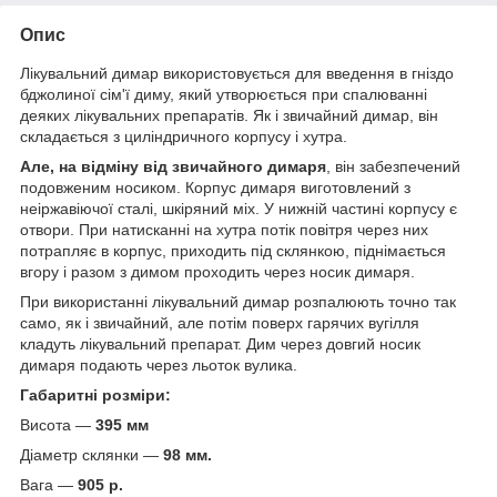
Опис
Лікувальний димар використовується для введення в гніздо
бджолиної сім'ї диму, який утворюється при спалюванні
деяких лікувальних препаратів. Як і звичайний димар, він
складається з циліндричного корпусу і хутра.
Але, на відміну від звичайного димаря
, він забезпечений
подовженим носиком. Корпус димаря виготовлений з
неіржавіючої сталі, шкіряний міх. У нижній частині корпусу є
отвори. При натисканні на хутра потік повітря через них
потрапляє в корпус, приходить під склянкою, піднімається
вгору і разом з димом проходить через носик димаря.
При використанні лікувальний димар розпалюють точно так
само, як і звичайний, але потім поверх гарячих вугілля
кладуть лікувальний препарат. Дим через довгий носик
димаря подають через льоток вулика.
Габаритні розміри:
Висота —
395 мм
Діаметр склянки —
98 мм.
Вага —
905 р.