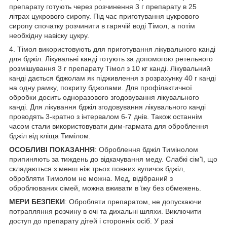
препарату готують через розчинення 3 г препарату в 25
літрах цукрового сиропу. Під час приготування цукрового
сиропу спочатку розчинити в гарячій воді Тімол, а потім
необхідну навіску цукру.
4. Тімол використовують для приготування лікувального канді
для бджіл. Лікувальні канді готують за допомогою ретельного
розмішування 3 г препарату Тімол з 10 кг канді. Лікувальний
канді дається бджолам як підживлення з розрахунку 40 г канді
на одну рамку, покриту бджолами. Для профілактичної
обробки досить одноразового згодовування лікувального
канді. Для лікування бджіл згодовування лікувального канді
проводять 3-кратно з інтервалом 6-7 днів. Також останнім
часом стали використовувати дим-гармата для оброблення
бджіл від кліща Тимілом.
ОСОБЛИВІ ПОКАЗАННЯ
: Оброблення бджіл Тимінолом
припиняють за тиждень до відкачування меду. Слабкі сім'ї, що
складаються з менш ніж трьох повних вуличок бджіл,
обробляти Тимолом не можна. Мед, відібраний з
оброблюваних сімей, можна вживати в їжу без обмежень.
МЕРИ БЕЗПЕКИ
: Обробляти препаратом, не допускаючи
потрапляння розчину в очі та дихальні шляхи. Виключити
доступ до препарату дітей і сторонніх осіб. У разі