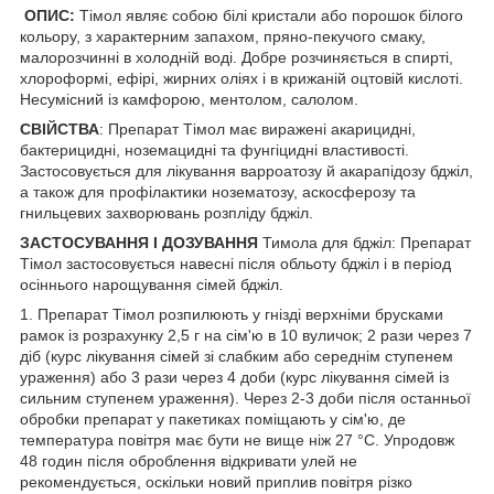
ОПИС:
Тімол являє собою білі кристали або порошок білого
кольору, з характерним запахом, пряно-пекучого смаку,
малорозчинні в холодній воді. Добре розчиняється в спирті,
хлороформі, ефірі, жирних оліях і в крижаній оцтовій кислоті.
Несумісний із камфорою, ментолом, салолом.
СВІЙСТВА
: Препарат Тімол має виражені акарицидні,
бактерицидні, ноземацидні та фунгіцидні властивості.
Застосовується для лікування варроатозу й акарапідозу бджіл,
а також для профілактики нозематозу, аскосферозу та
гнильцевих захворювань розпліду бджіл.
ЗАСТОСУВАННЯ І ДОЗУВАННЯ
Тимола для бджіл: Препарат
Тімол застосовується навесні після обльоту бджіл і в період
осіннього нарощування сімей бджіл.
1. Препарат Тімол розпилюють у гнізді верхніми брусками
рамок із розрахунку 2,5 г на сім'ю в 10 вуличок; 2 рази через 7
діб (курс лікування сімей зі слабким або середнім ступенем
ураження) або 3 рази через 4 доби (курс лікування сімей із
сильним ступенем ураження). Через 2-3 доби після останньої
обробки препарат у пакетиках поміщають у сім'ю, де
температура повітря має бути не вище ніж 27 °C. Упродовж
48 годин після оброблення відкривати улей не
рекомендується, оскільки новий приплив повітря різко