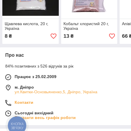
Щавлева кислота, 20 г,
Кобальт хлористий 20 г,
Апів
Україна
Україна
8
13
66
₴
₴
Про нас
84% позитивних з 526 відгуків за рік
Працює з 25.02.2009
м. Дніпро
ул.Квитки-Основьяненко,5, Дніпро, Україна
Контакти
Сьогодні вихідний
Показати весь графік роботи
КНОПКА
ЗВ'ЯЗКУ