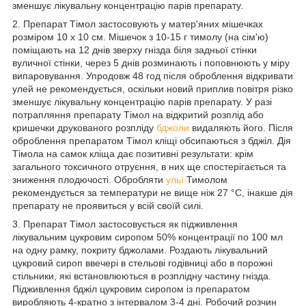
зменшує лікувальну концентрацію парів препарату.
2. Препарат Тімол застосовують у матер'яних мішечках
розміром 10 х 10 см. Мішечок з 10-15 г тимолу (на сім'ю)
поміщають на 12 днів зверху гнізда біля задньої стінки
вуличної стінки, через 5 днів розминають і поповнюють у міру
випаровування. Упродовж 48 год після оброблення відкривати
улей не рекомендується, оскільки новий приплив повітря різко
зменшує лікувальну концентрацію парів препарату. У разі
потрапляння препарату Тімол на відкритий розплід або
кришечки друкованого розпліду
бджоли
видаляють його. Після
оброблення препаратом Тімол кліщі обсипаються з бджіл. Дія
Тімола на самок кліща дає позитивні результати: крім
загального токсичного отруєння, в них ще спостерігається та
зниження плодючості. Обробляти
ульї
Тимолом
рекомендується за температури не вище ніж 27 °C, інакше дія
препарату не проявиться у всій своїй силі.
3. Препарат Тімол застосовується як підживлення
лікувальним цукровим сиропом 50% концентрації по 100 мл
на одну рамку, покриту бджолами. Роздають лікувальний
цукровий сироп ввечері в стельові годівниці або в порожні
стільники, які встановлюються в розплідну частину гнізда.
Підживлення бджіл цукровим сиропом із препаратом
виробляють 4-кратно з інтервалом 3-4 дні. Робочий розчин