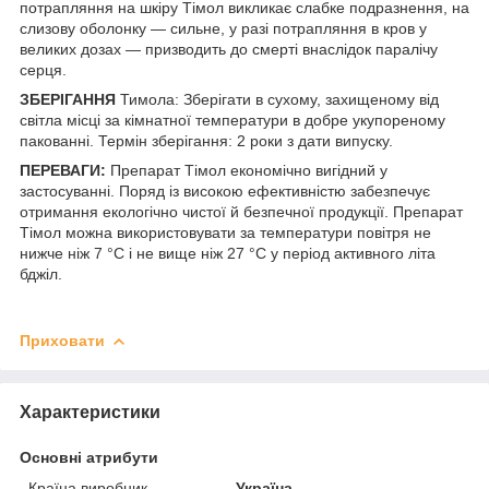
потрапляння на шкіру Тімол викликає слабке подразнення, на
слизову оболонку — сильне, у разі потрапляння в кров у
великих дозах — призводить до смерті внаслідок паралічу
серця.
ЗБЕРІГАННЯ
Тимола: Зберігати в сухому, захищеному від
світла місці за кімнатної температури в добре укупореному
пакованні. Термін зберігання: 2 роки з дати випуску.
ПЕРЕВАГИ:
Препарат Тімол економічно вигідний у
застосуванні. Поряд із високою ефективністю забезпечує
отримання екологічно чистої й безпечної продукції. Препарат
Тімол можна використовувати за температури повітря не
нижче ніж 7 °C і не вище ніж 27 °C у період активного літа
бджіл.
Приховати
Характеристики
Основні атрибути
Країна виробник
Україна