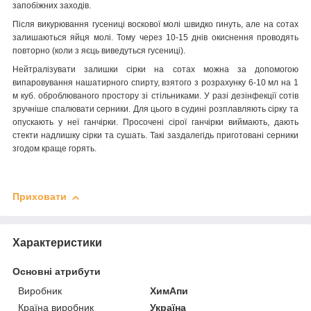
запобіжних заходів.
Після викурювання гусениці воскової молі швидко гинуть, але на сотах
залишаються яйця молі. Тому через 10-15 днів окиснення проводять
повторно (коли з яєць виведуться гусениці).
Нейтралізувати залишки сірки на сотах можна за допомогою
випаровування нашатирного спирту, взятого з розрахунку 6-10 мл на 1
м куб. оброблюваного простору зі стільниками. У разі дезінфекції сотів
зручніше спалювати серники. Для цього в судині розплавляють сірку та
опускають у неї ганчірки. Просочені сірої ганчірки виймають, дають
стекти надлишку сірки та сушать. Такі заздалегідь приготовані серники
згодом краще горять.
Приховати
Характеристики
Основні атрибути
Виробник
ХимАпи
Країна виробник
Україна