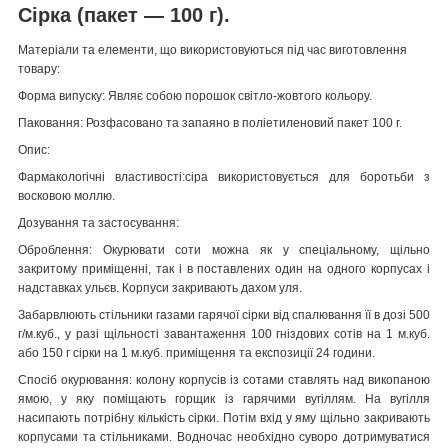
Сірка (пакет — 100 г).
Матеріали та елементи, що використовуються під час виготовлення
товару:
Форма випуску: Являє собою порошок світло-жовтого кольору.
Паковання: Розфасовано та запаяно в поліетиленовий пакет 100 г.
Опис:
Фармакологічні властивості:сіра використовується для боротьби з
восковою моллю.
Дозування та застосування:
Оброблення: Окурювати соти можна як у спеціальному, щільно
закритому приміщенні, так і в поставлених один на одного корпусах і
надставках ульєв. Корпуси закривають дахом уля.
Забарвлюють стільники газами гарячої сірки від спалювання її в дозі 500
г/м.куб., у разі щільності завантаження 100 гніздових сотів на 1 м.куб.
або 150 г сірки на 1 м.куб. приміщення та експозиції 24 години.
Спосіб окурювання: колону корпусів із сотами ставлять над викопаною
ямою, у яку поміщають горщик із гарячими вугіллям. На вугілля
насипають потрібну кількість сірки. Потім вхід у яму щільно закривають
корпусами та стільниками. Водночас необхідно суворо дотримуватися