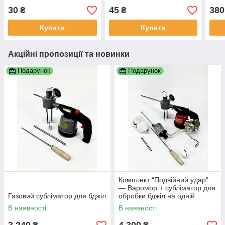
30
45
380
₴
₴
Купити
Купити
Акційні пропозиції та новинки
Подарунок
Подарунок
Комплект “Подвійний удар”
— Варомор + субліматор для
Газовий субліматор для бджіл
обробки бджіл на одній
горілці
В наявності
В наявності