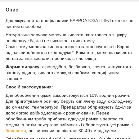
Опис
Для лікування та профілактики ВАРРОАТОЗА ПЧЕЛ екологічно
чистим способом
Натуральна харчова молочна кислота, виготовлена з цукру,
не відлякує бджіл і не викликає в них стресу.
Саме тому молочна кислота широко застосовується в Європі
під час виробництва екопродукції. Крім того, молочна кислота
легша за інші кислоти, проникає в тіло кліща.
Форма випуску:
сіроподібна, безбарвна, злегка жовтуватого
відтінку рідина, кислого смаку, зі слабким, специфічним
запахом
Спосіб застосування:
Для оброблення бджіл використовується 10% водний розчин.
Для приготування розчину беруть кип'ячену воду, охолоджену
до кімнатної температури. Препаратом обприскують бджіл за
допомогою дрібнодисперних розпилювачів. Перед
обробленням треба прибрати одну-дві рамки з пергою та
медом, а потім почергово виймають і обприскують усі рамки з
бджолами
, розпилюючи на відстані 30-40 см під кутом.
Обробляється навесні двічі, з інтервалом по 10 днів, у період