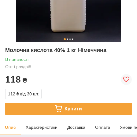
Молочна кислота 40% 1 кг Німеччина
В наявності
Опт і роздріб
118
₴
112 ₴
від 30 шт.
Купити
Опис
Характеристики
Доставка
Оплата
Умови п