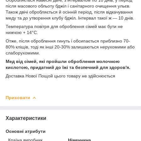
після масового обльоту бджіл і санітарного очищення ульєв.
Також двічі обробляється й осінній період, після відкачування
меду та до утворення клубу бджіл. Інтервал такої ж — 10 днів.
Температура повітря для оброблення сімей має бути не
нижчою + 14°С.
Отже, після оброблення гинуть і обсипається приблизно 70-
80% кліщів, тоді як інші 20-30% залишаються нерухомими або
слаборухомими.
Мед від сімей, які пройшли оброблення молочною
кислотою, придатний до їжі та безпечний для здоров'я.
Доставка Нової Пощой цього товару не здійснюється
Приховати
Характеристики
Основні атрибути
Країна виробник
Німеччина