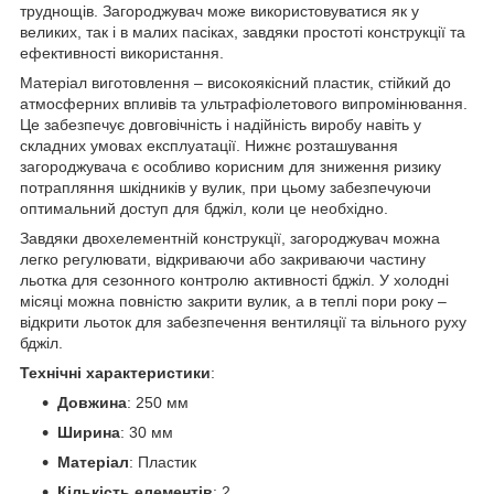
труднощів. Загороджувач може використовуватися як у
великих, так і в малих пасіках, завдяки простоті конструкції та
ефективності використання.
Матеріал виготовлення – високоякісний пластик, стійкий до
атмосферних впливів та ультрафіолетового випромінювання.
Це забезпечує довговічність і надійність виробу навіть у
складних умовах експлуатації. Нижнє розташування
загороджувача є особливо корисним для зниження ризику
потрапляння шкідників у вулик, при цьому забезпечуючи
оптимальний доступ для бджіл, коли це необхідно.
Завдяки двохелементній конструкції, загороджувач можна
легко регулювати, відкриваючи або закриваючи частину
льотка для сезонного контролю активності бджіл. У холодні
місяці можна повністю закрити вулик, а в теплі пори року –
відкрити льоток для забезпечення вентиляції та вільного руху
бджіл.
Технічні характеристики
:
Довжина
: 250 мм
Ширина
: 30 мм
Матеріал
: Пластик
Кількість елементів
: 2