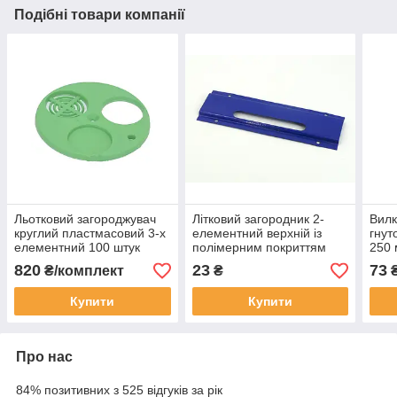
Подібні товари компанії
Льотковий загороджувач
Літковий загородник 2-
Вилк
круглий пластмасовий 3-х
елементний верхній із
гнут
елементний 100 штук
полімерним покриттям
250
Безкоштовна доставка
820
23
73
₴/комплект
₴
Купити
Купити
Про нас
84% позитивних з 525 відгуків за рік