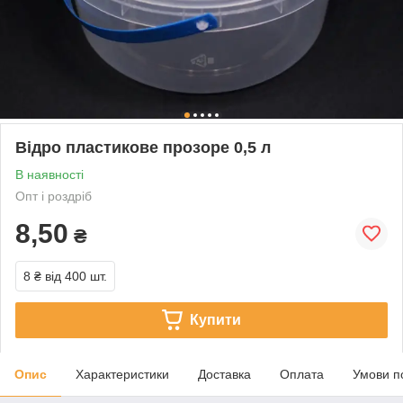
Відро пластикове прозоре 0,5 л
В наявності
Опт і роздріб
8,50
₴
8 ₴
від 400 шт.
Купити
Опис
Характеристики
Доставка
Оплата
Умови п