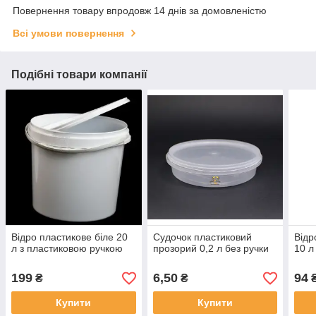
Повернення товару впродовж 14 днів за домовленістю
Всі умови повернення
Подібні товари компанії
Відро пластикове біле 20
Судочок пластиковий
Відр
л з пластиковою ручкою
прозорий 0,2 л без ручки
10 л
199
6,50
94
₴
₴
Купити
Купити