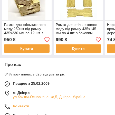
Рамка для стільникового
Рамка для стільникового
Нерж
меду 250шт під рамку
меду під рамку 435x145
прям
435x230 мм по 12 шт. з
мм по 4 шт. з боковим
дере
верхнім пропилом
пропилом 250штук
950
990
74
₴
₴
Безкоштовна доставка
(Безкоштовна доставка)
Купити
Купити
Про нас
84% позитивних з 525 відгуків за рік
Працює з 25.02.2009
м. Дніпро
ул.Квитки-Основьяненко,5, Дніпро, Україна
Контакти