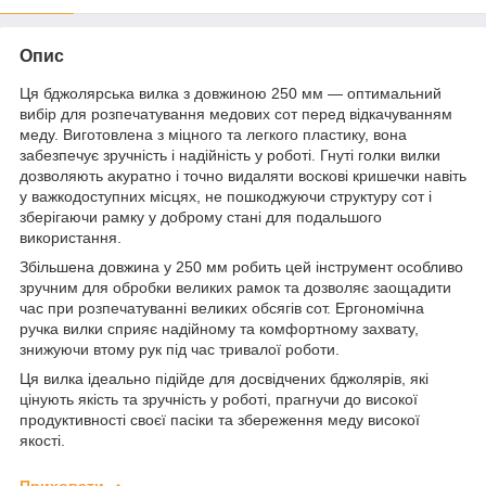
Опис
Ця бджолярська вилка з довжиною 250 мм — оптимальний
вибір для розпечатування медових сот перед відкачуванням
меду. Виготовлена з міцного та легкого пластику, вона
забезпечує зручність і надійність у роботі. Гнуті голки вилки
дозволяють акуратно і точно видаляти воскові кришечки навіть
у важкодоступних місцях, не пошкоджуючи структуру сот і
зберігаючи рамку у доброму стані для подальшого
використання.
Збільшена довжина у 250 мм робить цей інструмент особливо
зручним для обробки великих рамок та дозволяє заощадити
час при розпечатуванні великих обсягів сот. Ергономічна
ручка вилки сприяє надійному та комфортному захвату,
знижуючи втому рук під час тривалої роботи.
Ця вилка ідеально підійде для досвідчених бджолярів, які
цінують якість та зручність у роботі, прагнучи до високої
продуктивності своєї пасіки та збереження меду високої
якості.
Приховати