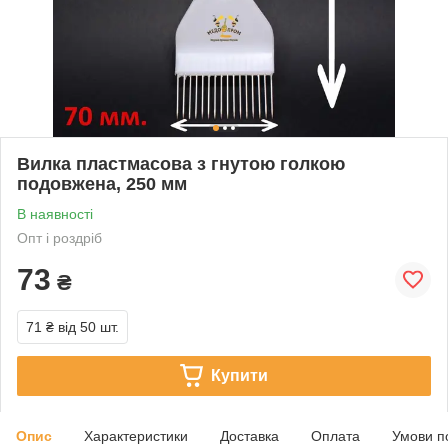
Вилка пластмасова з гнутою голкою
подовжена, 250 мм
В наявності
Опт і роздріб
73
₴
71 ₴
від 50 шт.
Купити
Опис
Характеристики
Доставка
Оплата
Умови п