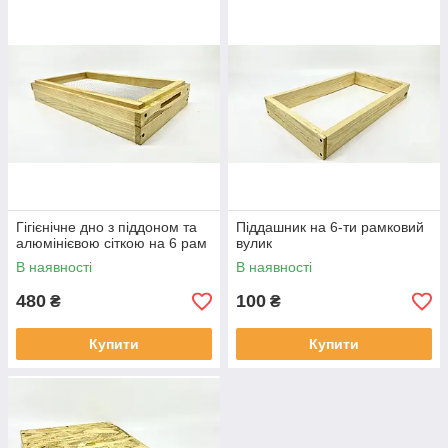
Гігієнічне дно з піддоном та
Піддашник на 6-ти рамковий
алюмінієвою сіткою на 6 рам
вулик
В наявності
В наявності
480
100
₴
₴
Купити
Купити