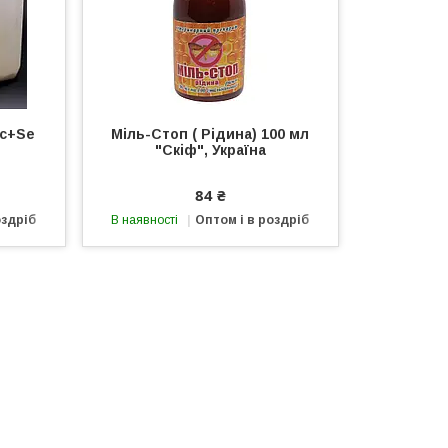
іс+Se
Міль-Стоп ( Рідина) 100 мл
"Скіф", Україна
84 ₴
оздріб
В наявності
Оптом і в роздріб