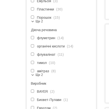
Емульсія
3
Пластинки
30
Порошок
15
Ще 2
Діюча речовина
флуметрин
14
органічні кислоти
14
флувалінат
11
тимол
10
амітраз
8
Ще 2
Виробник
BAYER
2
Биовет-Пулави
1
Евротом
2