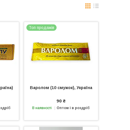
Топ продажів
раїна)
Варолом (10 смужок), Україна
90 ₴
оздріб
В наявності
Оптом і в роздріб