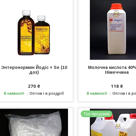
Энтеронормин Йодіс + Se (10
Молочна кислота 40%
доз)
Німеччина
270 ₴
118 ₴
В наявності
Оптом і в роздріб
В наявності
Оптом і в р
Топ продажів