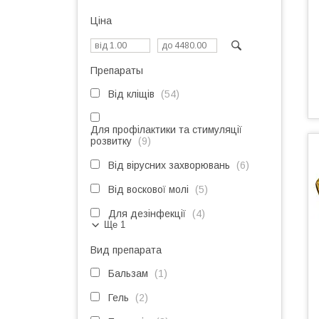
Ціна
Препараты
Від кліщів
54
Для профілактики та стимуляції
розвитку
9
Від вірусних захворювань
6
Від воскової молі
5
Для дезінфекції
4
Ще 1
Вид препарата
Бальзам
1
Гель
2