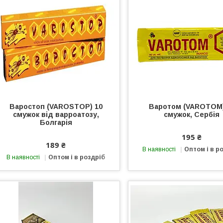
Варостоп (VAROSTOP) 10
Варотом (VAROTOM)
смужок від варроатозу,
смужок, Сербія
Болгарія
195 ₴
189 ₴
В наявності
Оптом і в р
В наявності
Оптом і в роздріб