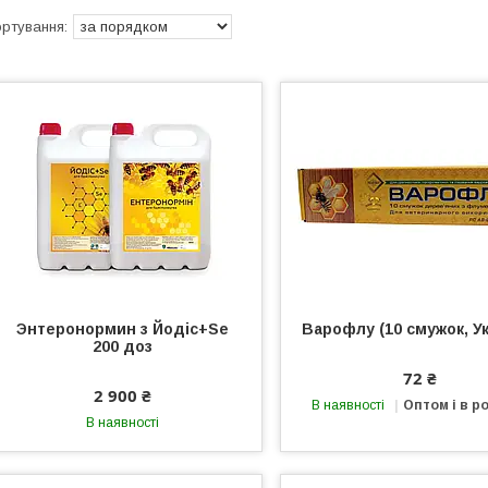
Энтеронормин з Йодіс+Se
Варофлу (10 смужок, Ук
200 доз
72 ₴
2 900 ₴
В наявності
Оптом і в р
В наявності