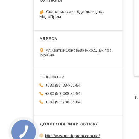
Склад-магазин бджільництва
МедоПром
ул.Квитки-Основьяненко,5, Дніпро,
Україна
+380 (98) 384-85-84
+380 (50) 088-85-84
+380 (93) 788-85-84
http://www.medoprom.com.ua/