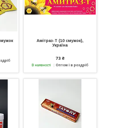
смужок
Амітраз-Т (10 смужок),
Україна
73 ₴
оздріб
В наявності
Оптом і в роздріб