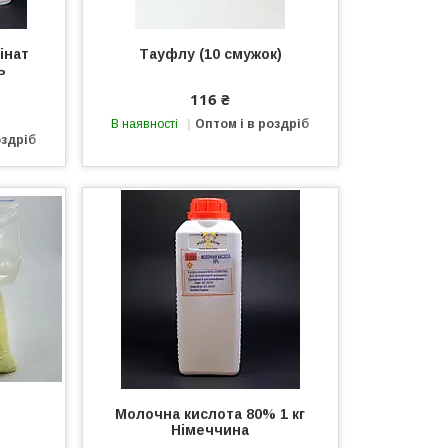
інат
Тауфлу (10 смужок)
ь
116 ₴
В наявності
Оптом і в роздріб
оздріб
Молочна кислота 80% 1 кг
Німеччина