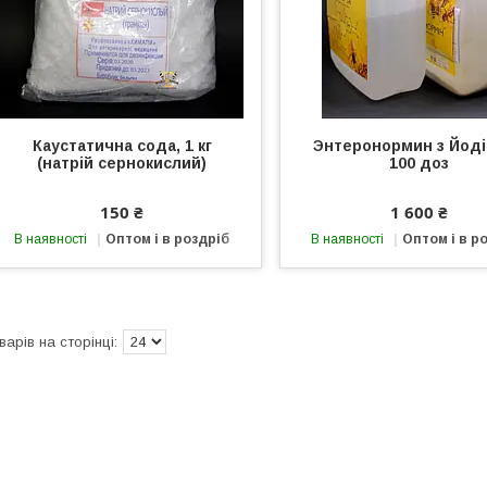
Каустатична сода, 1 кг
Энтеронормин з Йод
(натрій сернокислий)
100 доз
150 ₴
1 600 ₴
В наявності
Оптом і в роздріб
В наявності
Оптом і в р