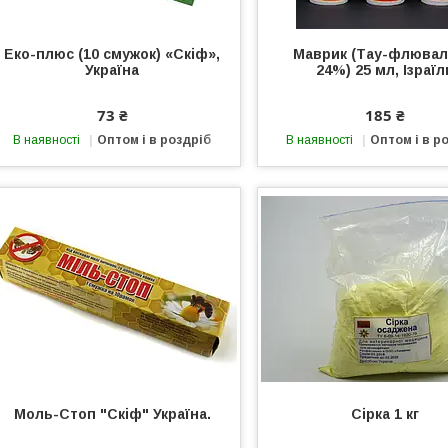
Еко-плюс (10 смужок) «Скіф»,
Маврик (Тау-флювал
Україна
24%) 25 мл, Ізраїл
73 ₴
185 ₴
В наявності
Оптом і в роздріб
В наявності
Оптом і в р
Моль-Стоп "Скіф" Україна.
Сірка 1 кг