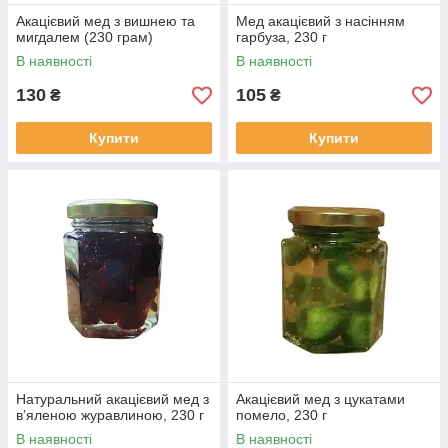
Акацієвий мед з вишнею та
Мед акацієвий з насінням
мигдалем (230 грам)
гарбуза, 230 г
В наявності
В наявності
130
105
₴
₴
Купити
Купити
Натуральний акацієвий мед з
Акацієвий мед з цукатами
в’яленою журавлиною, 230 г
помело, 230 г
В наявності
В наявності