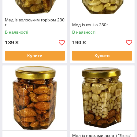
Мед із волоським горіхом 230
г
Мед із кеш'ю 230г
В наявності
В наявності
139
190
₴
₴
Купити
Купити
Мед із горіхами асорті "Люкс"