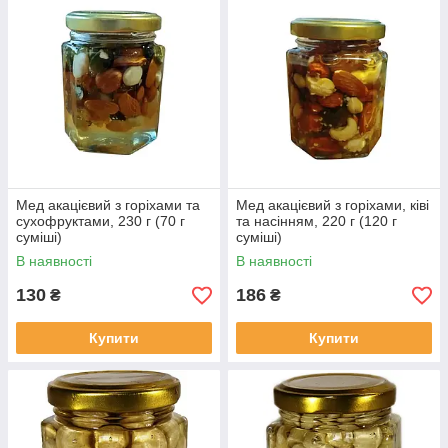
Мед акацієвий з горіхами та
Мед акацієвий з горіхами, ківі
сухофруктами, 230 г (70 г
та насінням, 220 г (120 г
суміші)
суміші)
В наявності
В наявності
130
186
₴
₴
Купити
Купити