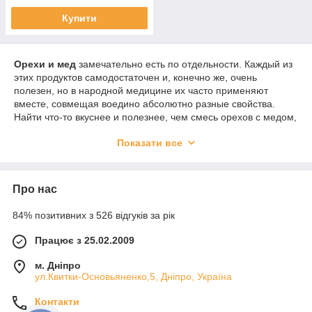
Купити
Орехи и мед
замечательно есть по отдельности. Каждый из
этих продуктов самодостаточен и, конечно же, очень
полезен, но в народной медицине их часто применяют
вместе, совмещая воедино абсолютно разные свойства.
Найти что-то вкуснее и полезнее, чем смесь орехов с медом,
вряд ли возможно – это универсальный стимулятор и
Показати все
иммуномодулятор. Помогает даже при безнадежной
слабости и спасает от сезонных болезней. Но это далеко не
вся польза, которую приносят орехи в сочетании с медом.
Полезные свойства
Про нас
Нескінченний перелік властивостей базується на
84% позитивних з 526 відгуків за рік
вуглеводному, вітамінному та мінеральному складі. У ньому
містяться амінокислоти, ферменти бджіл, рослинні білки і
Працює з 25.02.2009
складні біологічно активні сполуки, всього понад 300
компонентів з-за чого мед по праву вважається
м. Дніпро
універсальним за принесеної користі засобом.
ул.Квитки-Основьяненко,5, Дніпро, Україна
Горіхи об'єднує наявність у складі жирних кислот, а саме
Контакти
ліноленової, Омега-3, аргініну та лінолевої. Крім цього в