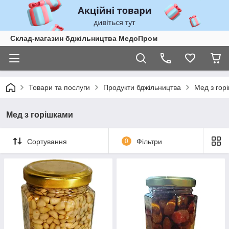
Склад-магазин бджільництва МедоПром
Товари та послуги
Продукти бджільництва
Мед з гор
Мед з горішками
Сортування
0
Фільтри