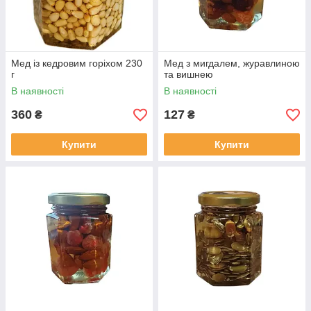
Мед із кедровим горіхом 230
Мед з мигдалем, журавлиною
г
та вишнею
В наявності
В наявності
360
127
₴
₴
Купити
Купити